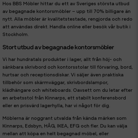
Hos BBS Möbler hittar du ett av Sveriges största utbud
av begagnade kontorsmöbler – upp till 70% billigare än
nytt. Alla möbler är kvalitetstestade, rengjorda och redo
att användas direkt. Handla online eller besök vår butik i
Stockholm.
Stort utbud av begagnade kontorsmöbler
Vi har hundratals produkter i lager, allt från höj- och
sänkbara skrivbord och kontorsstolar till förvaring, bord,
hurtsar och receptionsdiskar. Vi säljer även praktiska
tillbehör som skärmväggar, skrivbordslampor,
klädhängare och whiteboards. Oavsett om du letar efter
en arbetsstol från Kinnarps, ett stabilt konferensbord
eller en prisvärd lagerhylla, har vi något för dig.
Möblerna är noggrant utvalda från kända märken som
Kinnarps, Edsbyn, HÅG, IKEA, EFG och fler. Du kan välja
mellan att köpa en helt begagnad möbel, eller