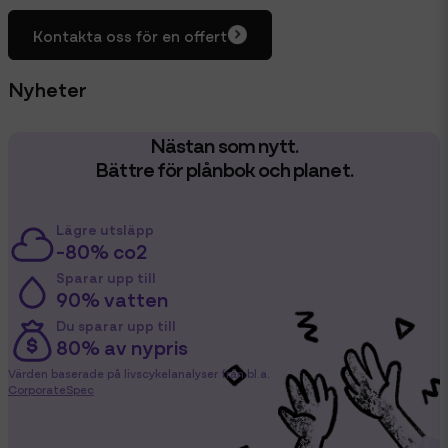
Kontakta oss för en offert
Nyheter
Nästan som nytt.
Bättre för plånbok och planet.
Lägre utsläpp
-80% co2
Sparar upp till
90% vatten
Du sparar upp till
80% av nypris
Värden baserade på livscykelanalyser från bl.a.
CorporateSpec