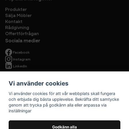
Produkter
Sälja Möbler
Kontakt
Rådgivning
Offertförfrågan
Sociala medier
Facebook
Instagram
LinkedIn
Vi använder cookies
Vi använder cookies för att vår webbplats skall fungera
och erbjuda dig bästa upplevelse. Bekräfta ditt samtycke
genom att trycka på godkänn alla eller anpassa via
Begagnade
inställningar
kontorsmöbler
Cirkulärt ska
Godkänn alla