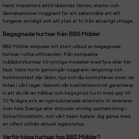
hand. Inspektera alltid lådornas fästen, skenor och
låsmekanismer noggrant för att säkerställa att allt
fungerar smidigt och att ytan är fri från allvarligt slitage.
Begagnade hurtsar från BBS Möbler
BBS Möbler erbjuder ett stort utbud av begagnade
hurtsar i olika utföranden, från kompakta
tvålådorshurtsar till rymliga modeller med fyra eller fler
fack. Varje hurts genomgår noggrann rengöring och
funktionstest där lådor, hjul och lås kontrolleras innan de
listas i vårt lager. Genom vår kvalitetskontroll garanterar
vi att du får en hållbar och
begagnad hurts
med upp till
70 % lägre pris än nyproducerade alternativ. Vi levererar
över hela Sverige eller erbjuder smidig upphämtning i
Solna/Stockholm, och vårt team hjälper dig gärna med
en offert utifrån aktuell lagerstatus.
Varför köpa hurtsar hos BBS Möbler?