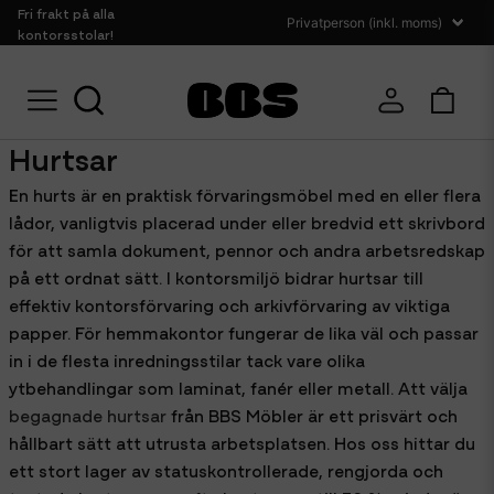
Fri frakt på alla
kontorsstolar!
Hem
Förvaring
Hurtsar
Hurtsar
En hurts är en praktisk förvaringsmöbel med en eller flera
lådor, vanligtvis placerad under eller bredvid ett skrivbord
för att samla dokument, pennor och andra arbetsredskap
på ett ordnat sätt. I kontorsmiljö bidrar hurtsar till
effektiv kontorsförvaring och arkivförvaring av viktiga
papper. För hemmakontor fungerar de lika väl och passar
in i de flesta inredningsstilar tack vare olika
ytbehandlingar som laminat, fanér eller metall. Att välja
begagnade hurtsar
från BBS Möbler är ett prisvärt och
hållbart sätt att utrusta arbetsplatsen. Hos oss hittar du
ett stort lager av statuskontrollerade, rengjorda och