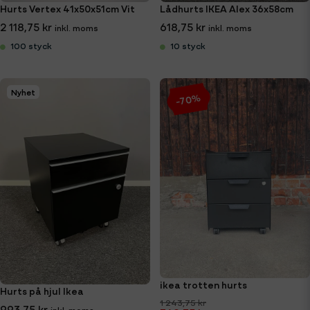
Hurts Vertex 41x50x51cm Vit
Lådhurts IKEA Alex 36x58cm
2 118,75 kr
618,75 kr
100 styck
10 styck
Nyhet
-70%
ikea trotten hurts
Hurts på hjul Ikea
1 243,75 kr
993,75 kr