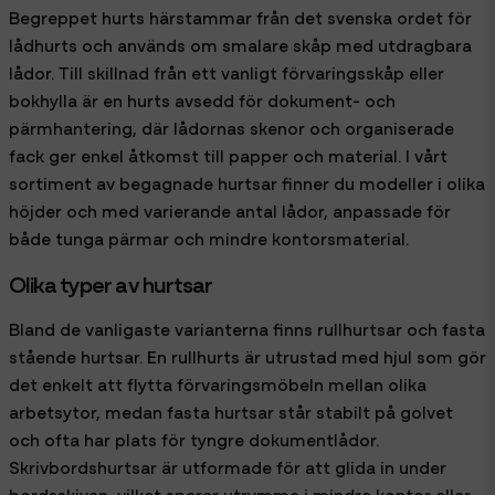
Begreppet hurts härstammar från det svenska ordet för
lådhurts och används om smalare skåp med utdragbara
lådor. Till skillnad från ett vanligt förvaringsskåp eller
bokhylla är en hurts avsedd för dokument- och
pärmhantering, där lådornas skenor och organiserade
fack ger enkel åtkomst till papper och material. I vårt
sortiment av begagnade hurtsar finner du modeller i olika
höjder och med varierande antal lådor, anpassade för
både tunga pärmar och mindre kontorsmaterial.
Olika typer av hurtsar
Bland de vanligaste varianterna finns rullhurtsar och fasta
stående hurtsar. En rullhurts är utrustad med hjul som gör
det enkelt att flytta förvaringsmöbeln mellan olika
arbetsytor, medan fasta hurtsar står stabilt på golvet
och ofta har plats för tyngre dokumentlådor.
Skrivbordshurtsar är utformade för att glida in under
bordsskivan, vilket sparar utrymme i mindre kontor eller