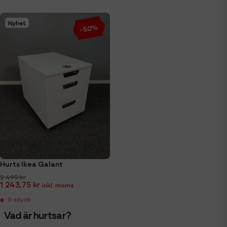
Nyhet
-50%
Hurts Ikea Galant
2 495 kr
1 243,75 kr
0 styck
Vad är hurtsar?