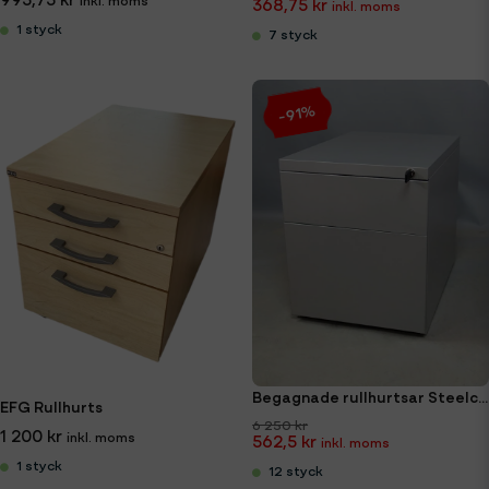
368,75 kr
1 styck
7 styck
-91%
Begagnade rullhurtsar Steelcase med nyckel
EFG Rullhurts
6 250 kr
1 200 kr
562,5 kr
1 styck
12 styck