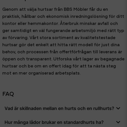
Genom att välja hurtsar från BBS Möbler får du en
praktisk, hållbar och ekonomisk inredningslösning för ditt
kontor eller hemmakontor. Återbruk minskar avfall och
ger samtidigt en väl fungerande arbetsmiljö med rätt typ
av förvaring. Vårt stora sortiment av kvalitetstestade
hurtsar gör det enkelt att hitta rätt modell för just dina
behov, och processen från offertförfrågan till leverans är
öppen och transparent. Utforska vårt lager av begagnade
hurtsar och be om en offert idag för att ta nästa steg
mot en mer organiserad arbetsplats.
FAQ
Vad är skillnaden mellan en hurts och en rullhurts?
En hurts är i grunden ett skåp med utdragbara lådor, ofta
Hur många lådor brukar en standardhurts ha?
med fasta fötter, medan en rullhurts är utrustad med hjul som