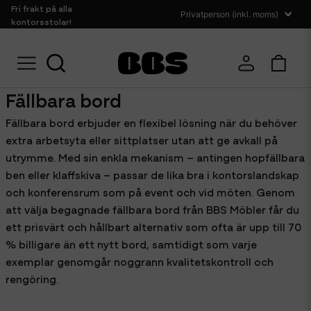
Fri frakt på alla
kontorsstolar!
Hem
Bord
Fällbara bord
Fällbara bord
Fällbara bord erbjuder en flexibel lösning när du behöver
extra arbetsyta eller sittplatser utan att ge avkall på
utrymme. Med sin enkla mekanism – antingen hopfällbara
ben eller klaffskiva – passar de lika bra i kontorslandskap
och konferensrum som på event och vid möten. Genom
att välja begagnade fällbara bord från BBS Möbler får du
ett prisvärt och hållbart alternativ som ofta är upp till 70
% billigare än ett nytt bord, samtidigt som varje
exemplar genomgår noggrann kvalitetskontroll och
rengöring.