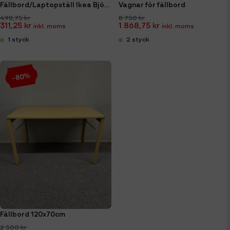
Fällbord/Laptopställ Ikea Björkåsen
Vagnar för fällbord
498,75 kr
8 750 kr
311,25 kr
1 868,75 kr
1 styck
2 styck
-80%
Fällbord 120x70cm
2 500 kr