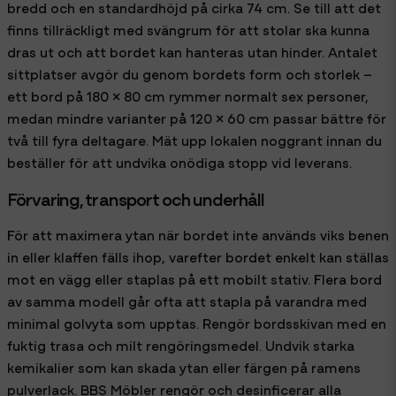
bredd och en standardhöjd på cirka 74 cm. Se till att det
finns tillräckligt med svängrum för att stolar ska kunna
dras ut och att bordet kan hanteras utan hinder. Antalet
sittplatser avgör du genom bordets form och storlek –
ett bord på 180 × 80 cm rymmer normalt sex personer,
medan mindre varianter på 120 × 60 cm passar bättre för
två till fyra deltagare. Mät upp lokalen noggrant innan du
beställer för att undvika onödiga stopp vid leverans.
Förvaring, transport och underhåll
För att maximera ytan när bordet inte används viks benen
in eller klaffen fälls ihop, varefter bordet enkelt kan ställas
mot en vägg eller staplas på ett mobilt stativ. Flera bord
av samma modell går ofta att stapla på varandra med
minimal golvyta som upptas. Rengör bordsskivan med en
fuktig trasa och milt rengöringsmedel. Undvik starka
kemikalier som kan skada ytan eller färgen på ramens
pulverlack. BBS Möbler rengör och desinficerar alla