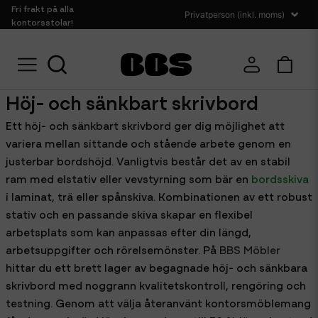
Fri frakt på alla
kontorsstolar!
Hem
Bord
Höj och sänkbart skrivbord
Höj- och sänkbart skrivbord
Ett höj- och sänkbart skrivbord ger dig möjlighet att
variera mellan sittande och stående arbete genom en
justerbar bordshöjd. Vanligtvis består det av en stabil
ram med elstativ eller vevstyrning som bär en
bordsskiva
i laminat, trä eller spånskiva. Kombinationen av ett robust
stativ och en passande skiva skapar en flexibel
arbetsplats som kan anpassas efter din längd,
arbetsuppgifter och rörelsemönster. På
BBS Möbler
hittar du ett brett lager av begagnade höj- och sänkbara
skrivbord med noggrann kvalitetskontroll, rengöring och
testning. Genom att välja återanvänt kontorsmöblemang