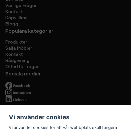
Vanliga Frågor
Kontakt
Köpvillkor
Blogg
Populära kategorier
Produkter
Sälja Möbler
Kontakt
Rådgivning
Offertförfrågan
Sociala medier
Facebook
Instagram
LinkedIn
Vi använder cookies
Vi använder cookies för att vår webbplats skall fungera