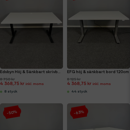
Edsbyn Höj & Sänkbart skrivbord 140cm
EFG höj & sänkbart bord 120cm
8 750 kr
8 125 kr
4 368,75 kr
4 368,75 kr
8 styck
44 styck
-50%
-63%