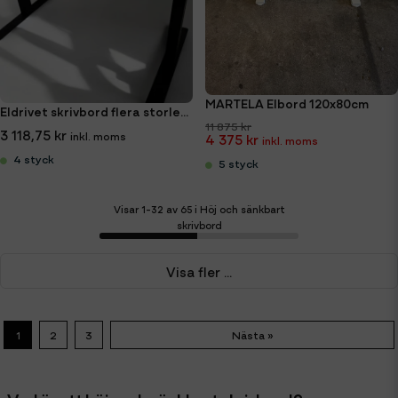
MARTELA Elbord 120x80cm
Eldrivet skrivbord flera storlekar
11 875 kr
3 118,75 kr
4 375 kr
4 styck
5 styck
Visar 1-32 av 65 i Höj och sänkbart
skrivbord
Visa fler ...
1
2
3
Nästa »