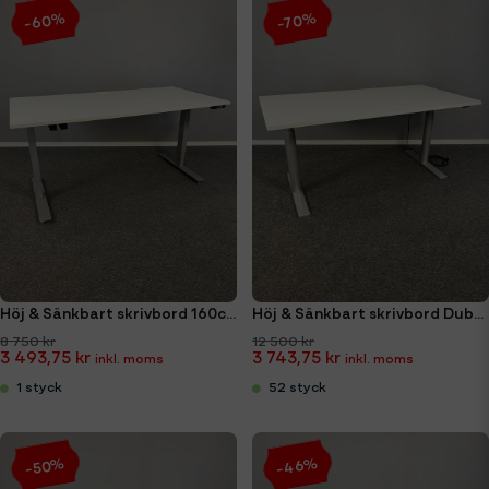
-60%
-70%
Höj & Sänkbart skrivbord 160cm Kenson
Höj & Sänkbart skrivbord Duba B8 160 (ny bordsskiva)
8 750 kr
12 500 kr
3 493,75 kr
3 743,75 kr
1 styck
52 styck
-46%
-50%