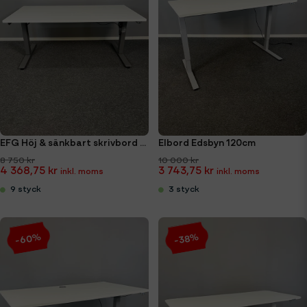
EFG Höj & sänkbart skrivbord 160cm
Elbord Edsbyn 120cm
8 750 kr
10 000 kr
4 368,75 kr
3 743,75 kr
9 styck
3 styck
-60%
-38%