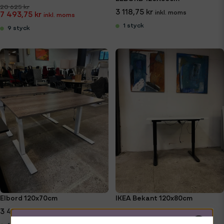
20 625 kr
3 118,75 kr
7 493,75 kr
1 styck
9 styck
Elbord 120x70cm
IKEA Bekant 120x80cm
3 493,75 kr
2 493,75 kr