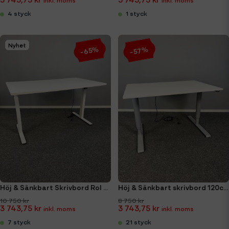
4 styck
1 styck
Nyhet
-65%
-57%
Höj & Sänkbart Skrivbord Rol Ergo 140x80cm
Höj & Sänkbart skrivbord 120cm Lanab (Ny bordsskiva)
10 750 kr
8 750 kr
3 743,75 kr
3 743,75 kr
7 styck
21 styck