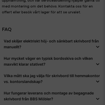
med montering om det behövs. Kontakta oss för en
offert eller besök vårt lager för att se urvalet.
FAQ
Vad skiljer elektriskt höj- och sänkbart skrivbord från
manuellt?
Elektriska skrivbord styrs av en inbyggd motor och justeras
Hur mycket väger en typisk bordsskiva och vilken
med knapptryckning, vilket är snabbare och smidigare än
maxvikt klarar stativet?
vevstativ. Manuella modeller kräver lite mer ansträngning men
är ofta billigare och enklare att serva.
En standardbordsskiva i spånskiva med laminat väger
Vilka mått ska jag välja för skrivbord till hemmakontor
vanligtvis 15–25 kilogram beroende på storlek. De flesta
vs. kontorslandskap?
elstativ klarar belastningar från 70 till över 100 kilogram, men
det är viktigt att kontrollera stativets specifikation för just
För hemmakontor räcker ofta en skiva på 120–140
den modell du väljer.
Hur fungerar leverans och montage av begagnade
centimeter i bredd, medan 160–180 centimeter ger bättre
skrivbord från BBS Möbler?
arbetsyta i kontorslandskap. Tänk också på djupet: 60–80
centimeter ger plats för bildskärm, tangentbord och