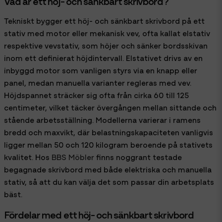
Vad är ett höj- och sänkbart skrivbord?
Tekniskt bygger ett höj- och sänkbart skrivbord på ett
stativ med motor eller mekanisk vev, ofta kallat elstativ
respektive vevstativ, som höjer och sänker bordsskivan
inom ett definierat höjdintervall. Elstativet drivs av en
inbyggd motor som vanligen styrs via en knapp eller
panel, medan manuella varianter regleras med vev.
Höjdspannet sträcker sig ofta från cirka 60 till 125
centimeter, vilket täcker övergången mellan sittande och
stående arbetsställning. Modellerna varierar i ramens
bredd och maxvikt, där belastningskapaciteten vanligvis
ligger mellan 50 och 120 kilogram beroende på stativets
kvalitet. Hos
BBS Möbler
finns noggrant testade
begagnade skrivbord med både elektriska och manuella
stativ, så att du kan välja det som passar din arbetsplats
bäst.
Fördelar med ett höj- och sänkbart skrivbord