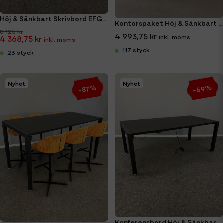
Höj & Sänkbart Skrivbord EFG 120x80cm
Kontorspaket Höj & Sänkbart Skrivbord + Kontorsstol
8 125 kr
4 993,75 kr
4 368,75 kr
117 styck
23 styck
Nyhet
Nyhet
-69%
-87%
Konferensbord Höj & Sänkbart Holmris B8 H4 180x90cm