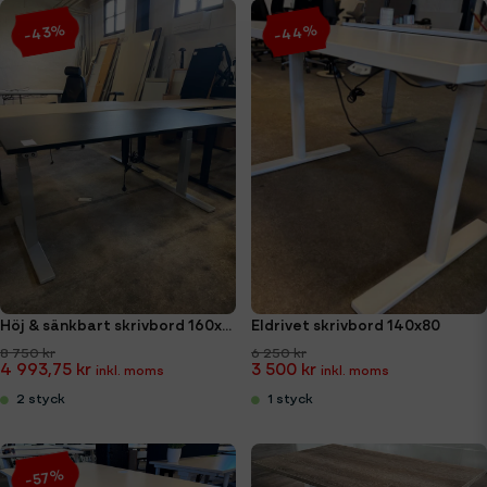
-44%
-43%
Höj & sänkbart skrivbord 160x80cm NYTT
Eldrivet skrivbord 140x80
8 750 kr
6 250 kr
4 993,75 kr
3 500 kr
2 styck
1 styck
-57%