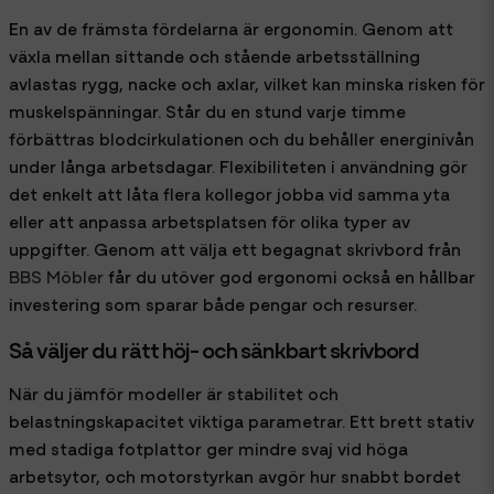
En av de främsta fördelarna är ergonomin. Genom att
växla mellan sittande och stående arbetsställning
avlastas rygg, nacke och axlar, vilket kan minska risken för
muskelspänningar. Står du en stund varje timme
förbättras blodcirkulationen och du behåller energinivån
under långa arbetsdagar. Flexibiliteten i användning gör
det enkelt att låta flera kollegor jobba vid samma yta
eller att anpassa arbetsplatsen för olika typer av
uppgifter. Genom att välja ett begagnat skrivbord från
BBS Möbler
får du utöver god ergonomi också en hållbar
investering som sparar både pengar och resurser.
Så väljer du rätt höj- och sänkbart skrivbord
När du jämför modeller är stabilitet och
belastningskapacitet viktiga parametrar. Ett brett stativ
med stadiga fotplattor ger mindre svaj vid höga
arbetsytor, och motorstyrkan avgör hur snabbt bordet