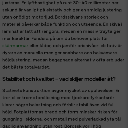
justeras. En lyfthastighet på runt 30–40 millimeter per
sekund är vanligt på elstativ och ger en smidig justering
utan onödigt motorljud. Bordsskivans storlek och
material påverkar både funktion och utseende. En skiva i
laminat är lätt att rengöra, medan en massiv träyta ger
mer karaktär. Fundera på om du behöver plats för
skärmarmar
eller lådor, och jämför prisnivåer: elstativ är
dyrare än manuella men ger snabbare och bekvämare
höjdjustering, medan begagnade alternativ ofta erbjuder
det bästa totalvärdet.
Stabilitet och kvalitet – vad skiljer modeller åt?
Stativets konstruktion avgör mycket av upplevelsen. En
tre- eller tremotorslösning med tjockare fyrkantsrör
klarar högre belastning och förblir stabil även vid full
höjd. Fotplattornas bredd och form minskar risken för
gungning i sidorna, och metall med pulverlackad yta tål
daglig användning utan rost. Bordsskivor i hög