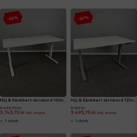
-56%
-57%
Höj & Sänkbart skrivbord 160cm Edsbyn Ljusgrå
Höj & Sänkbart skrivbord 120cm Kenson
8 493,75 kr
8 125 kr
3 743,75 kr
3 493,75 kr
7 styck
1 styck