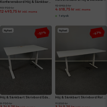
Konferensbord Höj & Sänkbart med Barstolar Paket
15 092,5 kr
93 750 kr
4 618,75 kr
12 493,75 kr
1 styck
Nyhet
Nyhet
-67%
-57%
Höj & Sänkbart Skrivbord Edsbyn Choice 120x80
Höj & Sänkbart Skrivbord Rol Ergo 180x80cm
8 750 kr
11 250 kr
3 743,75 kr
3 743,75 kr