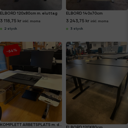
ELBORD 120x80cm m. eluttag
ELBORD 140x70cm
3 118,75 kr
3 243,75 kr
2 styck
3 styck
-64%
KOMPLETT ARBETSPLATS m. datorskärmar
ELBORD 120X80cm