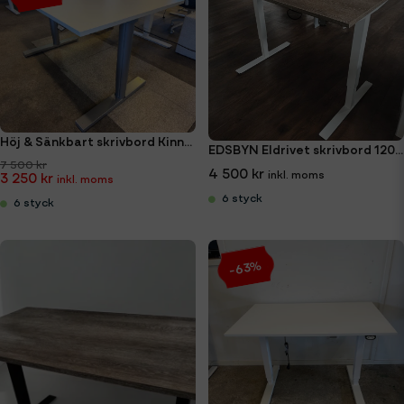
Höj & Sänkbart skrivbord Kinnarps 140cm
EDSBYN Eldrivet skrivbord 120x70
7 500 kr
4 500 kr
3 250 kr
6 styck
6 styck
-63%