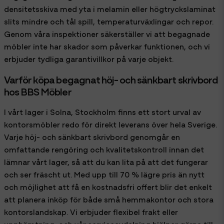
densitetsskiva med yta i melamin eller högtryckslaminat
slits mindre och tål spill, temperaturväxlingar och repor.
Genom våra inspektioner säkerställer vi att begagnade
möbler inte har skador som påverkar funktionen, och vi
erbjuder tydliga garantivillkor på varje objekt.
Varför köpa begagnat höj- och sänkbart skrivbord
hos BBS Möbler
I vårt lager i Solna, Stockholm finns ett stort urval av
kontorsmöbler redo för direkt leverans över hela Sverige.
Varje höj- och sänkbart skrivbord genomgår en
omfattande rengöring och kvalitetskontroll innan det
lämnar vårt lager, så att du kan lita på att det fungerar
och ser fräscht ut. Med upp till 70 % lägre pris än nytt
och möjlighet att få en kostnadsfri offert blir det enkelt
att planera inköp för både små hemmakontor och stora
kontorslandskap. Vi erbjuder flexibel frakt eller
upphämtning, och vår serviceavdelning hjälper gärna till