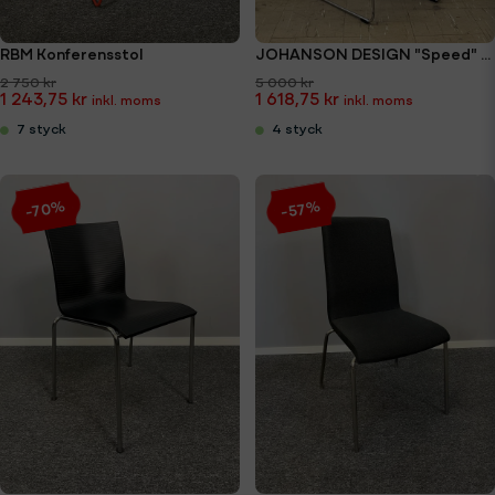
RBM Konferensstol
JOHANSON DESIGN "Speed" konferensstol
2 750 kr
5 000 kr
1 243,75 kr
1 618,75 kr
7 styck
4 styck
-70%
-57%