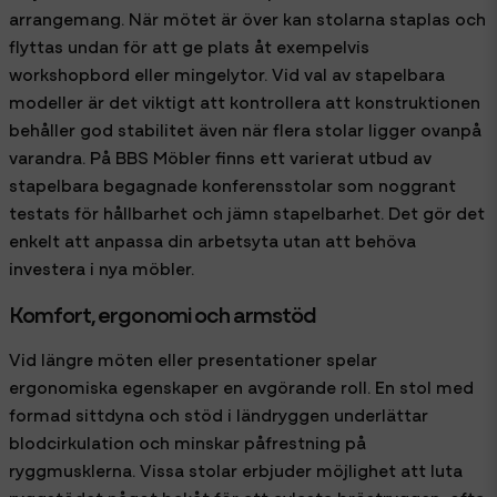
arrangemang. När mötet är över kan stolarna staplas och
flyttas undan för att ge plats åt exempelvis
workshopbord eller mingelytor. Vid val av stapelbara
modeller är det viktigt att kontrollera att konstruktionen
behåller god stabilitet även när flera stolar ligger ovanpå
varandra. På BBS Möbler finns ett varierat utbud av
stapelbara begagnade konferensstolar som noggrant
testats för hållbarhet och jämn stapelbarhet. Det gör det
enkelt att anpassa din arbetsyta utan att behöva
investera i nya möbler.
Komfort, ergonomi och armstöd
Vid längre möten eller presentationer spelar
ergonomiska egenskaper en avgörande roll. En stol med
formad sittdyna och stöd i ländryggen underlättar
blodcirkulation och minskar påfrestning på
ryggmusklerna. Vissa stolar erbjuder möjlighet att luta
ryggstödet något bakåt för att avlasta bröstryggen, ofta