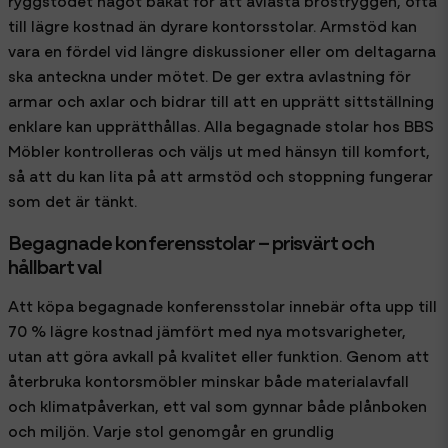
till lägre kostnad än dyrare kontorsstolar. Armstöd kan
vara en fördel vid längre diskussioner eller om deltagarna
ska anteckna under mötet. De ger extra avlastning för
armar och axlar och bidrar till att en upprätt sittställning
enklare kan upprätthållas. Alla begagnade stolar hos BBS
Möbler kontrolleras och väljs ut med hänsyn till komfort,
så att du kan lita på att armstöd och stoppning fungerar
som det är tänkt.
Begagnade konferensstolar – prisvärt och
hållbart val
Att köpa begagnade konferensstolar innebär ofta upp till
70 % lägre kostnad jämfört med nya motsvarigheter,
utan att göra avkall på kvalitet eller funktion. Genom att
återbruka kontorsmöbler minskar både materialavfall
och klimatpåverkan, ett val som gynnar både plånboken
och miljön. Varje stol genomgår en grundlig