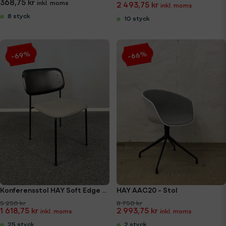
368,75 kr
2 493,75 kr
8 styck
10 styck
-69%
-66%
Konferensstol HAY Soft Edge 40
HAY AAC20 - Stol
5 250 kr
8 750 kr
1 618,75 kr
2 993,75 kr
25 styck
2 styck