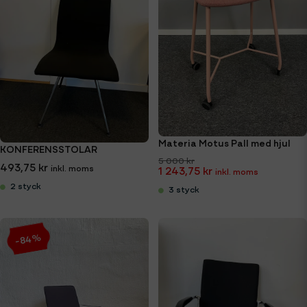
Materia Motus Pall med hjul
KONFERENSSTOLAR
5 000 kr
493,75 kr
1 243,75 kr
2 styck
3 styck
-84%