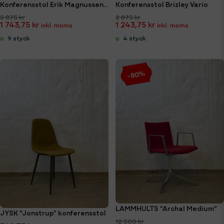
Konferensstol Erik Magnussen Chairik
Konferensstol Brizley Vario
5 875 kr
2 875 kr
1 743,75 kr
1 243,75 kr
9 styck
4 styck
-80%
LAMMHULTS "Archal Medium"
JYSK "Jonstrup" konferensstol
12 500 kr