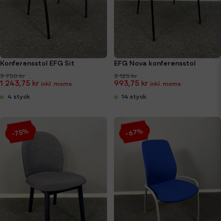
Konferensstol EFG Sit
EFG Nova konferensstol
3 750 kr
3 125 kr
1 243,75 kr
993,75 kr
4 styck
14 styck
-67%
-75%