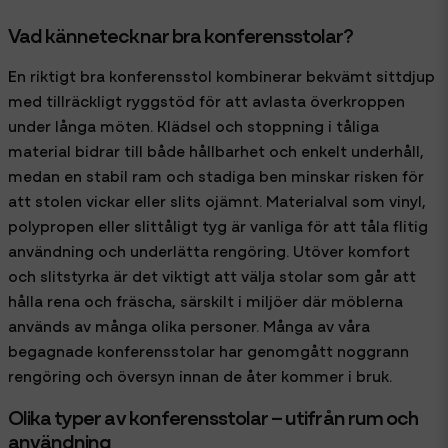
Vad kännetecknar bra konferensstolar?
En riktigt bra konferensstol kombinerar bekvämt sittdjup
med tillräckligt ryggstöd för att avlasta överkroppen
under långa möten. Klädsel och stoppning i tåliga
material bidrar till både hållbarhet och enkelt underhåll,
medan en stabil ram och stadiga ben minskar risken för
att stolen vickar eller slits ojämnt. Materialval som vinyl,
polypropen eller slittåligt tyg är vanliga för att tåla flitig
användning och underlätta rengöring. Utöver komfort
och slitstyrka är det viktigt att välja stolar som går att
hålla rena och fräscha, särskilt i miljöer där möblerna
används av många olika personer. Många av våra
begagnade konferensstolar har genomgått noggrann
rengöring och översyn innan de åter kommer i bruk.
Olika typer av konferensstolar – utifrån rum och
användning