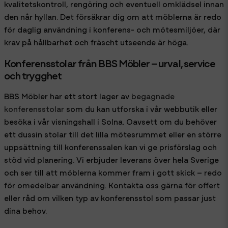
kvalitetskontroll, rengöring och eventuell omklädsel innan
den når hyllan. Det försäkrar dig om att möblerna är redo
för daglig användning i konferens- och mötesmiljöer, där
krav på hållbarhet och fräscht utseende är höga.
Konferensstolar från BBS Möbler – urval, service
och trygghet
BBS Möbler har ett stort lager av
begagnade
konferensstolar
som du kan utforska i vår webbutik eller
besöka i vår visningshall i Solna. Oavsett om du behöver
ett dussin stolar till det lilla mötesrummet eller en större
uppsättning till konferenssalen kan vi ge prisförslag och
stöd vid planering. Vi erbjuder leverans över hela Sverige
och ser till att möblerna kommer fram i gott skick – redo
för omedelbar användning. Kontakta oss gärna för offert
eller råd om vilken typ av konferensstol som passar just
dina behov.