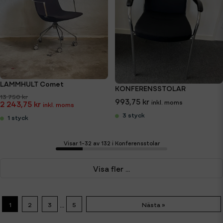
LAMMHULT Comet
KONFERENSSTOLAR
13 750 kr
993,75 kr
2 243,75 kr
3 styck
1 styck
Visar 1-32 av 132 i Konferensstolar
Visa fler ...
...
1
2
3
5
Nästa »