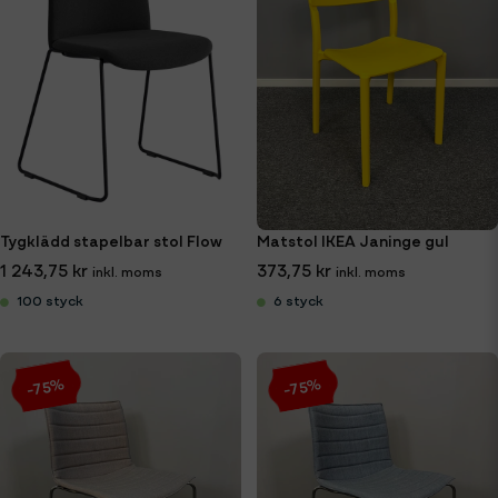
Tygklädd stapelbar stol Flow
Matstol IKEA Janinge gul
1 243,75 kr
373,75 kr
100 styck
6 styck
-75%
-75%