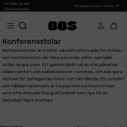
Fri frakt på alla
kontorsstolar!
Hem
Sittmöbler
Konferensstolar
Konferensstolar
Konferensstolar är möbler särskilt utformade för mötes-
och konferensrum där flera personer sitter samlade
under längre pass. Ett genomtänkt val av stol påverkar
både komfort och helhetsintryck i rummet, och kan göra
skillnad för deltagarnas fokus och välmående. Ett prisvärt
och hållbart alternativ är
begagnade konferensstolar
,
som ofta erbjuder lika god kvalitet som nya till en
betydligt lägre kostnad.
132 produkter