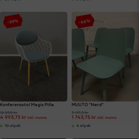
-66%
-59%
Konferensstol Magis Piña
MUUTO "Nerd"
12 250 kr
5 117,5 kr
4 993,75 kr
1 743,75 kr
10 styck
4 styck