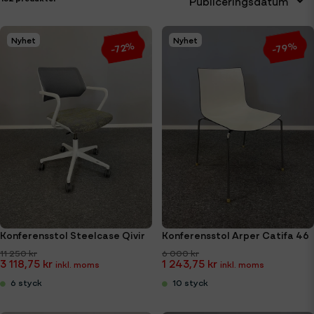
Publiceringsdatum
Nyhet
Nyhet
-79%
-72%
Konferensstol Steelcase Qivir
Konferensstol Arper Catifa 46
11 250 kr
6 000 kr
3 118,75 kr
1 243,75 kr
6 styck
10 styck