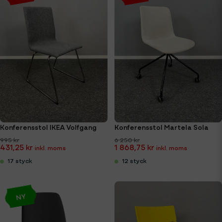
Konferensstol IKEA Volfgang
Konferensstol Martela Sola
995 kr
6 250 kr
431,25 kr
1 868,75 kr
17 styck
12 styck
NY