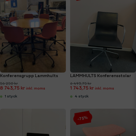
Konferensgrupp Lammhults
LAMMHULTS Konferensstolar
56 250 kr
6 493,75 kr
8 743,75 kr
1 743,75 kr
1 styck
4 styck
-75%