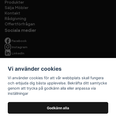
Produkter
Sälja Möbler
Kontakt
Rådgivning
Offertförfrågan
Sociala medier
Facebook
Instagram
LinkedIn
Vi använder cookies
Vi använder cookies för att vår webbplats skall fungera
och erbjuda dig bästa upplevelse. Bekräfta ditt samtycke
genom att trycka på godkänn alla eller anpassa via
Begagnade
inställningar
kontorsmöbler
Cirkulärt ska
Godkänn alla
vara prisvärt.