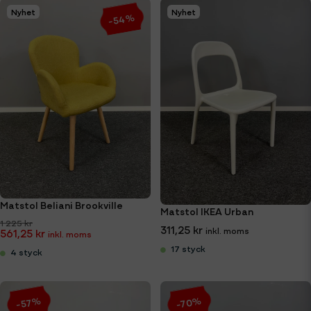
Nyhet
Nyhet
-54%
Matstol Beliani Brookville
Matstol IKEA Urban
1 225 kr
311,25 kr
561,25 kr
17 styck
4 styck
-57%
-70%