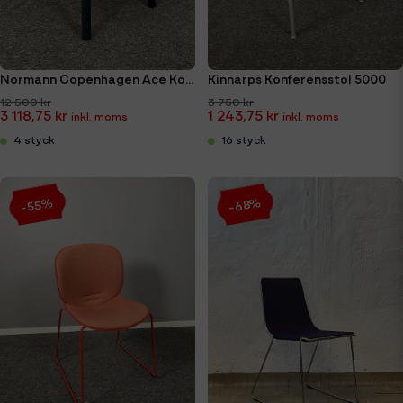
Normann Copenhagen Ace Konferensstol
Kinnarps Konferensstol 5000
12 500 kr
3 750 kr
3 118,75 kr
1 243,75 kr
4 styck
16 styck
-68%
-55%