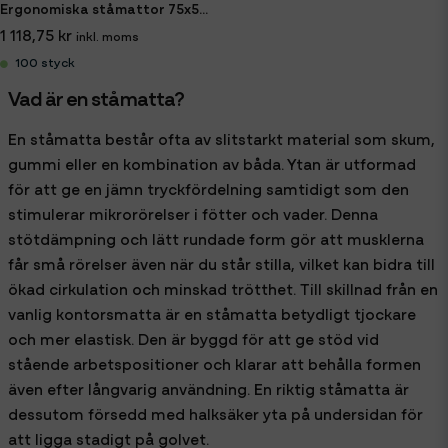
Ergonomiska ståmattor 75x50 cm
1 118,75 kr
100 styck
Vad är en ståmatta?
En ståmatta består ofta av slitstarkt material som skum,
gummi eller en kombination av båda. Ytan är utformad
för att ge en jämn tryckfördelning samtidigt som den
stimulerar mikrorörelser i fötter och vader. Denna
stötdämpning och lätt rundade form gör att musklerna
får små rörelser även när du står stilla, vilket kan bidra till
ökad cirkulation och minskad trötthet. Till skillnad från en
vanlig kontorsmatta är en ståmatta betydligt tjockare
och mer elastisk. Den är byggd för att ge stöd vid
stående arbetspositioner och klarar att behålla formen
även efter långvarig användning. En riktig ståmatta är
dessutom försedd med halksäker yta på undersidan för
att ligga stadigt på golvet.