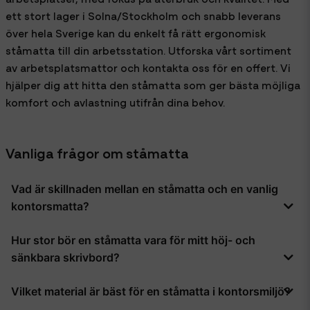
ett stort lager i Solna/Stockholm och snabb leverans
över hela Sverige kan du enkelt få rätt ergonomisk
ståmatta till din arbetsstation. Utforska vårt sortiment
av arbetsplatsmattor och kontakta oss för en offert. Vi
hjälper dig att hitta den ståmatta som ger bästa möjliga
komfort och avlastning utifrån dina behov.
Vanliga frågor om ståmatta
Vad är skillnaden mellan en ståmatta och en vanlig
kontorsmatta?
En ståmatta är tjockare och mer elastisk än en vanlig
Hur stor bör en ståmatta vara för mitt höj- och
kontorsmatta, vilket ger bättre stötdämpning och
sänkbara skrivbord?
tryckfördelning vid stående arbete. Undersidan är dessutom
halksäker för att mattan ska ligga stadigt vid skrivbord eller
Mattans bredd bör vanligtvis vara minst 10–20 centimeter
disk.
Vilket material är bäst för en ståmatta i kontorsmiljö?
större än skrivbordets bredd så att du kan röra fötterna åt