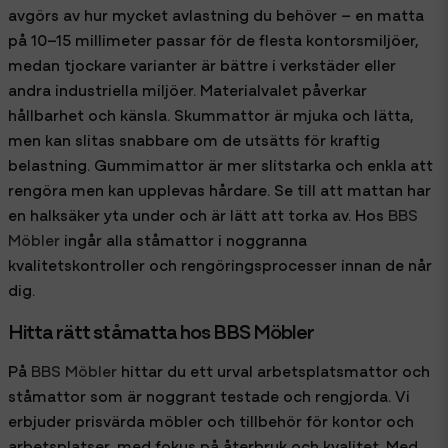
avgörs av hur mycket avlastning du behöver – en matta
på 10–15 millimeter passar för de flesta kontorsmiljöer,
medan tjockare varianter är bättre i verkstäder eller
andra industriella miljöer. Materialvalet påverkar
hållbarhet och känsla. Skummattor är mjuka och lätta,
men kan slitas snabbare om de utsätts för kraftig
belastning. Gummimattor är mer slitstarka och enkla att
rengöra men kan upplevas hårdare. Se till att mattan har
en halksäker yta under och är lätt att torka av. Hos
BBS
Möbler
ingår alla ståmattor i noggranna
kvalitetskontroller och rengöringsprocesser innan de når
dig.
Hitta rätt ståmatta hos BBS Möbler
På
BBS Möbler
hittar du ett urval arbetsplatsmattor och
ståmattor som är noggrant testade och rengjorda. Vi
erbjuder prisvärda möbler och tillbehör för kontor och
arbetsplatser, med fokus på återbruk och kvalitet. Med