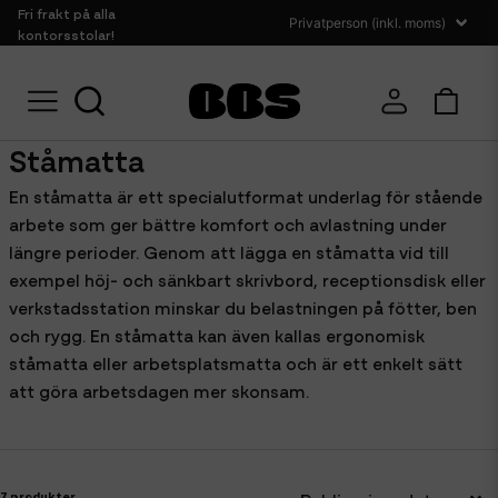
Fri frakt på alla
kontorsstolar!
Hem
Kontorstillbehör
Ståmatta
Ståmatta
En ståmatta är ett specialutformat underlag för stående
arbete som ger bättre komfort och avlastning under
längre perioder. Genom att lägga en ståmatta vid till
exempel höj- och sänkbart skrivbord, receptionsdisk eller
verkstadsstation minskar du belastningen på fötter, ben
och rygg. En ståmatta kan även kallas ergonomisk
ståmatta eller arbetsplatsmatta och är ett enkelt sätt
att göra arbetsdagen mer skonsam.
7 produkter