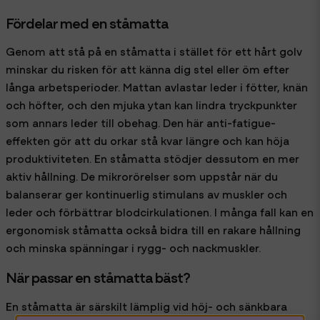
Fördelar med en ståmatta
Genom att stå på en ståmatta i stället för ett hårt golv
minskar du risken för att känna dig stel eller öm efter
långa arbetsperioder. Mattan avlastar leder i fötter, knän
och höfter, och den mjuka ytan kan lindra tryckpunkter
som annars leder till obehag. Den här anti-fatigue-
effekten gör att du orkar stå kvar längre och kan höja
produktiviteten. En ståmatta stödjer dessutom en mer
aktiv hållning. De mikrorörelser som uppstår när du
balanserar ger kontinuerlig stimulans av muskler och
leder och förbättrar blodcirkulationen. I många fall kan en
ergonomisk ståmatta också bidra till en rakare hållning
och minska spänningar i rygg- och nackmuskler.
När passar en ståmatta bäst?
En ståmatta är särskilt lämplig vid höj- och sänkbara