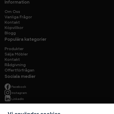
Information
Om Oss
Vanliga Frågor
Kontakt
Köpvillkor
Blogg
Populära kategorier
Produkter
Sälja Möbler
Kontakt
Rådgivning
Offertförfrågan
Sociala medier
Facebook
Instagram
LinkedIn