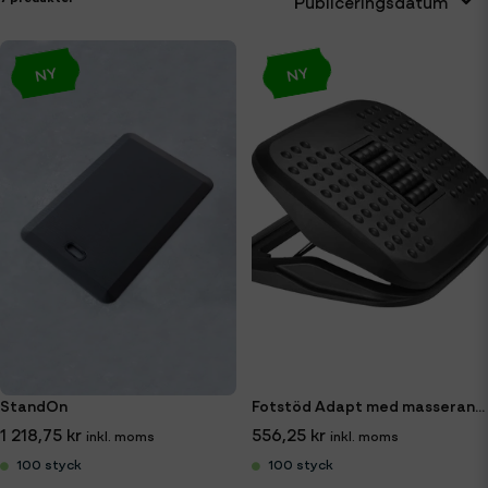
Publiceringsdatum
NY
NY
StandOn
Fotstöd Adapt med masserande yta
1 218,75 kr
556,25 kr
100 styck
100 styck