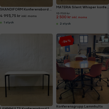
MATERIA Silent Whisper konferensbord 120x120cm
SKANDIFORM Konferensbord 160x80cm
13 750 kr
4 993,75 kr
2 500 kr
1 styck
2 styck
-84%
Konferensgrupp Lammhults
LAMMHULTS Konferensbord 140x71cm