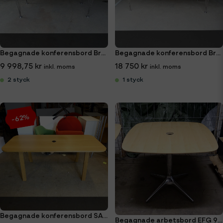
Begagnade konferensbord Bruno Mathsson 180x90 cm
Begagnade konferensbord Bruno Mathsson 260x120 cm
9 998,75 kr
18 750 kr
2 styck
1 styck
-62%
Begagnade konferensbord SA Möbler 180x80 cm
Begagnade arbetsbord EFG 90x90 cm