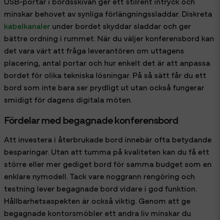
USB-portar i bordsskivan ger ett stilrent intryck och
minskar behovet av synliga förlängningssladdar. Diskreta
kabelkanaler
under bordet skyddar sladdar och ger
bättre ordning i rummet. När du väljer konferensbord kan
det vara värt att fråga leverantören om uttagens
placering, antal portar och hur enkelt det är att anpassa
bordet för olika tekniska lösningar. På så sätt får du ett
bord som inte bara ser prydligt ut utan också fungerar
smidigt för dagens digitala möten.
Fördelar med begagnade konferensbord
Att investera i återbrukade bord innebär ofta betydande
besparingar. Utan att tumma på kvaliteten kan du få ett
större eller mer gediget bord för samma budget som en
enklare nymodell. Tack vare noggrann rengöring och
testning lever begagnade bord vidare i god funktion.
Hållbarhetsaspekten är också viktig. Genom att ge
begagnade kontorsmöbler ett andra liv minskar du