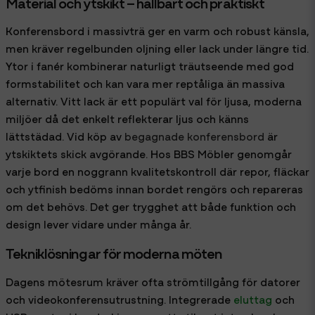
Material och ytskikt – hållbart och praktiskt
Konferensbord i massivträ ger en varm och robust känsla,
men kräver regelbunden oljning eller lack under längre tid.
Ytor i fanér kombinerar naturligt träutseende med god
formstabilitet och kan vara mer reptåliga än massiva
alternativ. Vitt lack är ett populärt val för ljusa, moderna
miljöer då det enkelt reflekterar ljus och känns
lättstädad. Vid köp av
begagnade konferensbord
är
ytskiktets skick avgörande. Hos BBS Möbler genomgår
varje bord en noggrann kvalitetskontroll där repor, fläckar
och ytfinish bedöms innan bordet rengörs och repareras
om det behövs. Det ger trygghet att både funktion och
design lever vidare under många år.
Tekniklösningar för moderna möten
Dagens mötesrum kräver ofta strömtillgång för datorer
och videokonferensutrustning. Integrerade
eluttag
och