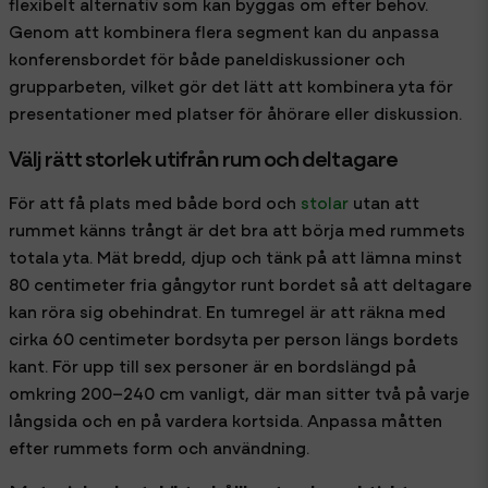
flexibelt alternativ som kan byggas om efter behov.
Genom att kombinera flera segment kan du anpassa
konferensbordet för både paneldiskussioner och
grupparbeten, vilket gör det lätt att kombinera yta för
presentationer med platser för åhörare eller diskussion.
Välj rätt storlek utifrån rum och deltagare
För att få plats med både bord och
stolar
utan att
rummet känns trångt är det bra att börja med rummets
totala yta. Mät bredd, djup och tänk på att lämna minst
80 centimeter fria gångytor runt bordet så att deltagare
kan röra sig obehindrat. En tumregel är att räkna med
cirka 60 centimeter bordsyta per person längs bordets
kant. För upp till sex personer är en bordslängd på
omkring 200–240 cm vanligt, där man sitter två på varje
långsida och en på vardera kortsida. Anpassa måtten
efter rummets form och användning.