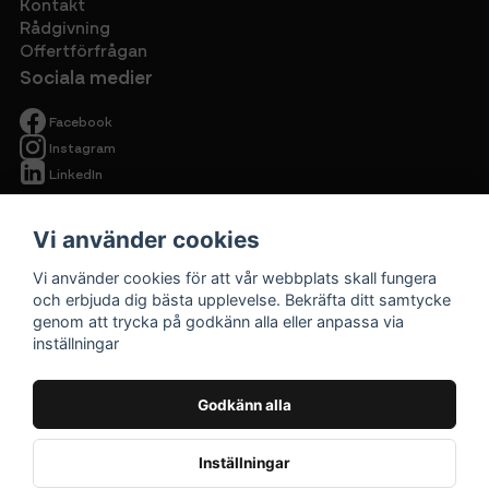
Kontakt
Rådgivning
Offertförfrågan
Sociala medier
Facebook
Instagram
LinkedIn
Vi använder cookies
Vi använder cookies för att vår webbplats skall fungera
och erbjuda dig bästa upplevelse. Bekräfta ditt samtycke
genom att trycka på godkänn alla eller anpassa via
Begagnade
inställningar
kontorsmöbler
Cirkulärt ska
Godkänn alla
vara prisvärt.
Inställningar