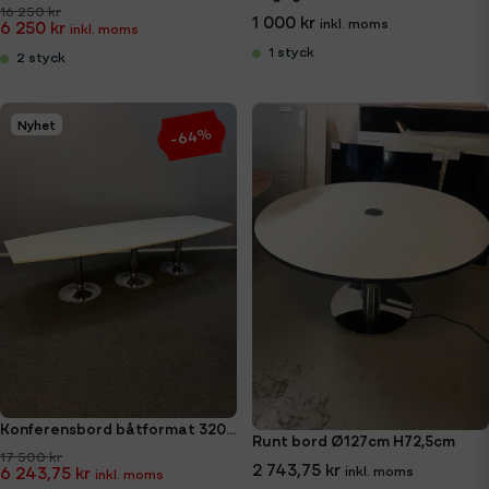
16 250 kr
1 000 kr
6 250 kr
1 styck
2 styck
Nyhet
-64%
Konferensbord båtformat 320x120cm
Runt bord Ø127cm H72,5cm
17 500 kr
2 743,75 kr
6 243,75 kr