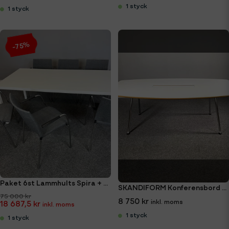
1 styck
1 styck
-75%
Paket 6st Lammhults Spira + Swedese Konferensbord 200x90
SKANDIFORM Konferensbord 210x120cm
75 000 kr
8 750 kr
18 687,5 kr
1 styck
1 styck