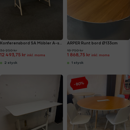
Konferensbord SA Möbler A-serien 240x120cm
ARPER Runt bord Ø133cm
36 250 kr
18 750 kr
12 493,75 kr
1 868,75 kr
2 styck
1 styck
-80%