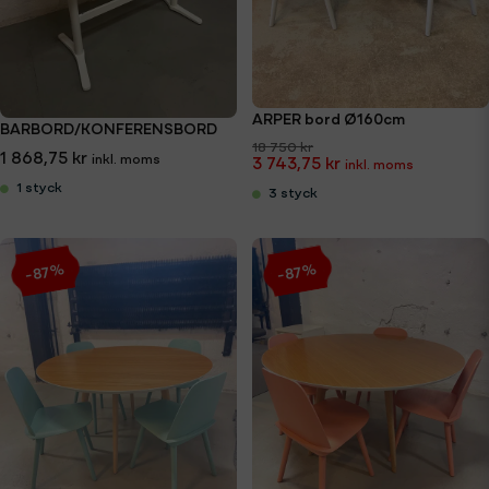
ARPER bord Ø160cm
BARBORD/KONFERENSBORD
18 750 kr
1 868,75 kr
3 743,75 kr
1 styck
3 styck
-87%
-87%