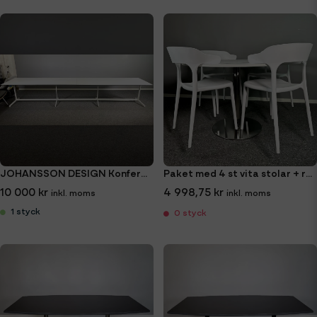
JOHANSSON DESIGN Konferensbord 400x85 cm
Paket med 4 st vita stolar + runt cafébord Ø120 cm
10 000 kr
4 998,75 kr
1 styck
0 styck