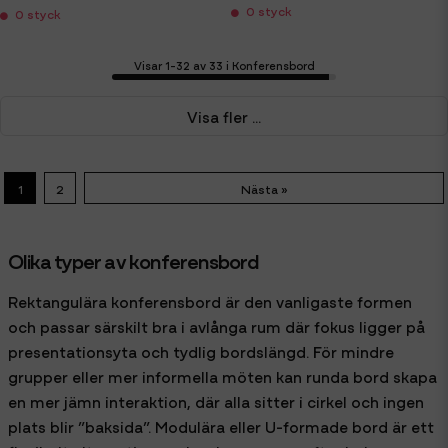
0 styck
0 styck
Visar 1-32 av 33 i Konferensbord
Visa fler ...
1
2
Nästa »
Olika typer av konferensbord
Rektangulära konferensbord är den vanligaste formen
och passar särskilt bra i avlånga rum där fokus ligger på
presentationsyta och tydlig bordslängd. För mindre
grupper eller mer informella möten kan runda bord skapa
en mer jämn interaktion, där alla sitter i cirkel och ingen
plats blir ”baksida”. Modulära eller U-formade bord är ett