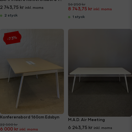
56 250 kr
2 743,75 kr
8 743,75 kr
2 styck
1 styck
-73%
Konferensbord 160cm Edsbyn
M.A.D. Air Meeting
22 500 kr
6 243,75 kr
6 000 kr