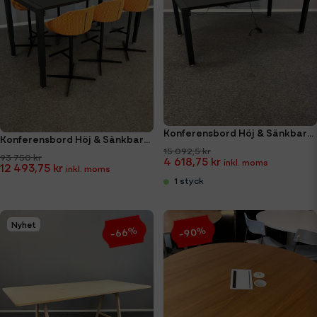
Konferensbord Höj & Sänkbart Holmris B8 H4 180x90cm
Konferensbord Höj & Sänkbart med Barstolar Paket
15 092,5 kr
93 750 kr
4 618,75 kr
12 493,75 kr
1 styck
Nyhet
-66%
-90%