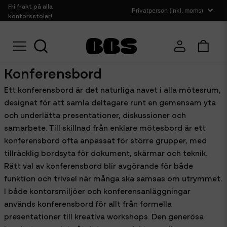
Fri frakt på alla
kontorsstolar!
Hem
Bord
Konferensbord
Konferensbord
Ett konferensbord är det naturliga navet i alla mötesrum,
designat för att samla deltagare runt en gemensam yta
och underlätta presentationer, diskussioner och
samarbete. Till skillnad från enklare mötesbord är ett
konferensbord ofta anpassat för större grupper, med
tillräcklig bordsyta för dokument, skärmar och teknik.
Rätt val av konferensbord blir avgörande för både
funktion och trivsel när många ska samsas om utrymmet.
I både kontorsmiljöer och konferensanläggningar
används konferensbord för allt från formella
presentationer till kreativa workshops. Den generösa