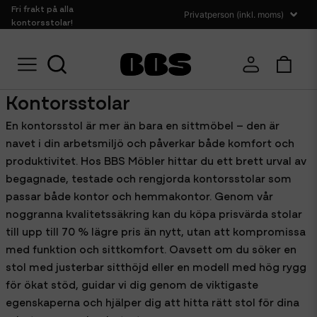
Fri frakt på alla
kontorsstolar!
Hem
Sittmöbler
Kontorsstolar
Kontorsstolar
En kontorsstol är mer än bara en sittmöbel – den är
navet i din arbetsmiljö och påverkar både komfort och
produktivitet. Hos BBS Möbler hittar du ett brett urval av
begagnade, testade och rengjorda kontorsstolar som
passar både kontor och hemmakontor. Genom vår
noggranna kvalitetssäkring kan du köpa prisvärda stolar
till upp till 70 % lägre pris än nytt, utan att kompromissa
med funktion och sittkomfort. Oavsett om du söker en
stol med justerbar sitthöjd eller en modell med hög rygg
för ökat stöd, guidar vi dig genom de viktigaste
egenskaperna och hjälper dig att hitta rätt stol för dina