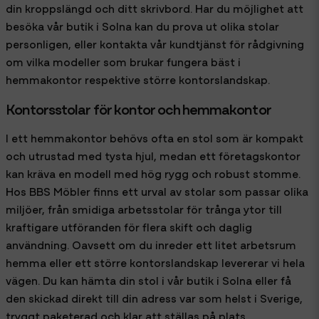
din kroppslängd och ditt skrivbord. Har du möjlighet att
besöka vår butik i Solna kan du prova ut olika stolar
personligen, eller kontakta vår kundtjänst för rådgivning
om vilka modeller som brukar fungera bäst i
hemmakontor respektive större kontorslandskap.
Kontorsstolar för kontor och hemmakontor
I ett hemmakontor behövs ofta en stol som är kompakt
och utrustad med tysta hjul, medan ett företagskontor
kan kräva en modell med hög rygg och robust stomme.
Hos BBS Möbler finns ett urval av stolar som passar olika
miljöer, från smidiga arbetsstolar för trånga ytor till
kraftigare utföranden för flera skift och daglig
användning. Oavsett om du inreder ett litet arbetsrum
hemma eller ett större kontorslandskap levererar vi hela
vägen. Du kan hämta din stol i vår butik i Solna eller få
den skickad direkt till din adress var som helst i Sverige,
tryggt paketerad och klar att ställas på plats.