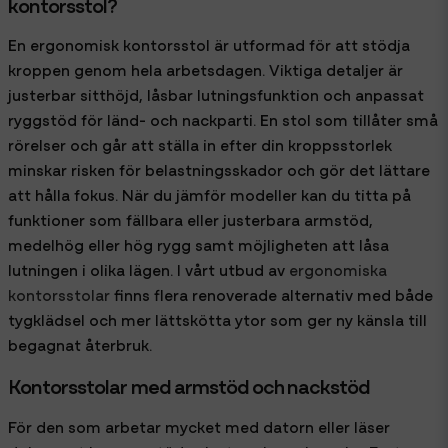
kontorsstol?
En ergonomisk kontorsstol är utformad för att stödja
kroppen genom hela arbetsdagen. Viktiga detaljer är
justerbar sitthöjd, låsbar lutningsfunktion och anpassat
ryggstöd för länd- och nackparti. En stol som tillåter små
rörelser och går att ställa in efter din kroppsstorlek
minskar risken för belastningsskador och gör det lättare
att hålla fokus. När du jämför modeller kan du titta på
funktioner som fällbara eller justerbara armstöd,
medelhög eller hög rygg samt möjligheten att låsa
lutningen i olika lägen. I vårt utbud av
ergonomiska
kontorsstolar
finns flera renoverade alternativ med både
tygklädsel och mer lättskötta ytor som ger ny känsla till
begagnat återbruk.
Kontorsstolar med armstöd och nackstöd
För den som arbetar mycket med datorn eller läser