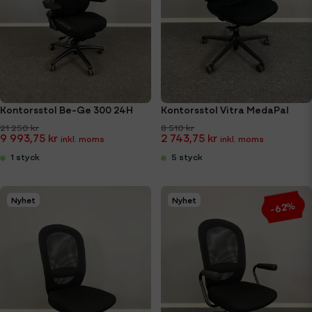
Kontorsstol Be-Ge 300 24H
Kontorsstol Vitra MedaPal
21 250 kr
8 510 kr
9 993,75 kr
2 743,75 kr
1 styck
5 styck
Nyhet
Nyhet
-62%