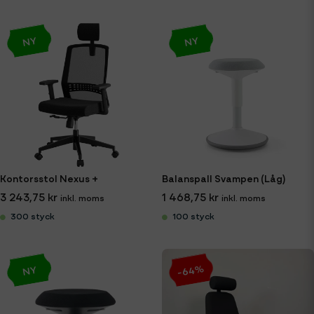
NY
NY
Kontorsstol Nexus +
Balanspall Svampen (Låg)
3 243,75 kr
1 468,75 kr
300 styck
100 styck
-64%
NY