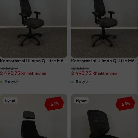
Kontorsstol Ullman Q-Lite Mörkgrå, Nack-kudde skinn
Kontorsstol Ullman Q-Lite Mörkgrå, Nack-kudde tyg
10 000 kr
10 000 kr
2 493,75 kr
2 493,75 kr
9 styck
3 styck
Nyhet
Nyhet
-68%
-53%