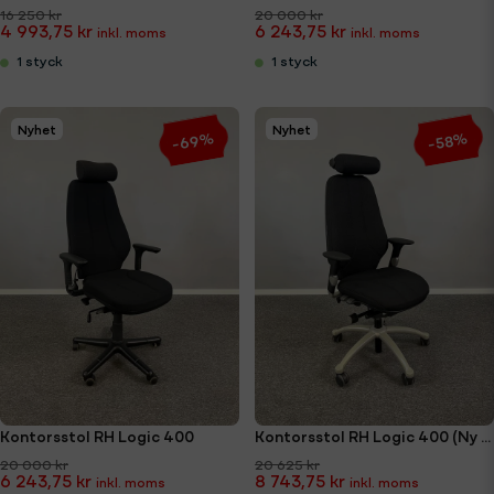
16 250 kr
20 000 kr
4 993,75 kr
6 243,75 kr
1 styck
1 styck
Nyhet
Nyhet
-69%
-58%
Kontorsstol RH Logic 400
Kontorsstol RH Logic 400 (Ny klädsel)
20 000 kr
20 625 kr
6 243,75 kr
8 743,75 kr