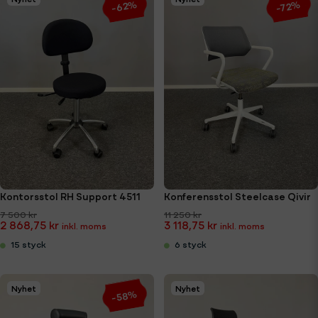
-62%
-72%
Kontorsstol RH Support 4511
Konferensstol Steelcase Qivir
7 500 kr
11 250 kr
2 868,75 kr
3 118,75 kr
15 styck
6 styck
Nyhet
Nyhet
-58%