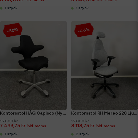
1 styck
1 styck
-46%
-50%
Kontorsstol HÅG Capisco (Ny klädsel)
Kontorsstol RH Mereo 220 Ljusgrå
15 000 kr
15 000 kr
7 493,75 kr
8 118,75 kr
1 styck
2 styck