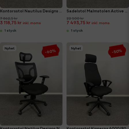
Kontorsstol Nautilus Designs Hermes High Back
Sadelstol Malmstolen Active H5
7 862,5 kr
22 500 kr
3 118,75 kr
7 493,75 kr
1 styck
1 styck
Nyhet
Nyhet
-60%
-50%
Kontorsstol Natilus Designs Newton
Kontorsstol Kinnarps 6000/8000 (Ny Klädsel)