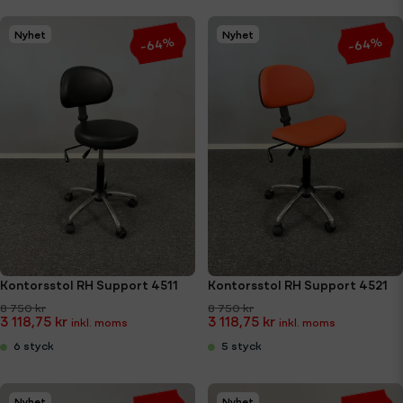
Nyhet
Nyhet
-64%
-64%
Kontorsstol RH Support 4511
Kontorsstol RH Support 4521
8 750 kr
8 750 kr
3 118,75 kr
3 118,75 kr
6 styck
5 styck
Nyhet
Nyhet