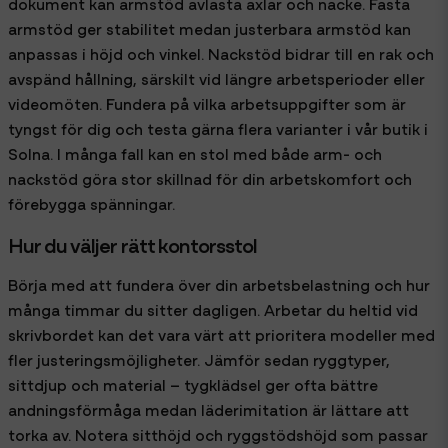
dokument kan armstöd avlasta axlar och nacke. Fasta
armstöd ger stabilitet medan justerbara armstöd kan
anpassas i höjd och vinkel. Nackstöd bidrar till en rak och
avspänd hållning, särskilt vid längre arbetsperioder eller
videomöten. Fundera på vilka arbetsuppgifter som är
tyngst för dig och testa gärna flera varianter i vår butik i
Solna. I många fall kan en stol med både arm- och
nackstöd göra stor skillnad för din arbetskomfort och
förebygga spänningar.
Hur du väljer rätt kontorsstol
Börja med att fundera över din arbetsbelastning och hur
många timmar du sitter dagligen. Arbetar du heltid vid
skrivbordet kan det vara värt att prioritera modeller med
fler justeringsmöjligheter. Jämför sedan ryggtyper,
sittdjup och material – tygklädsel ger ofta bättre
andningsförmåga medan läderimitation är lättare att
torka av. Notera sitthöjd och ryggstödshöjd som passar