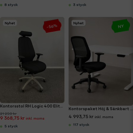
8 styck
3 styck
Nyhet
Nyhet
-56%
NY
Kontorsstol RH Logic 400 Elite (Ny klädsel)
Kontorspaket Höj & Sänkbart Skrivbord + Kontorsstol
21 250 kr
4 993,75 kr
9 368,75 kr
117 styck
5 styck