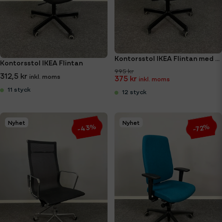
Kontorsstol IKEA Flintan med armstöd
Kontorsstol IKEA Flintan
995 kr
312,5 kr
375 kr
11 styck
12 styck
Nyhet
Nyhet
-43%
-72%