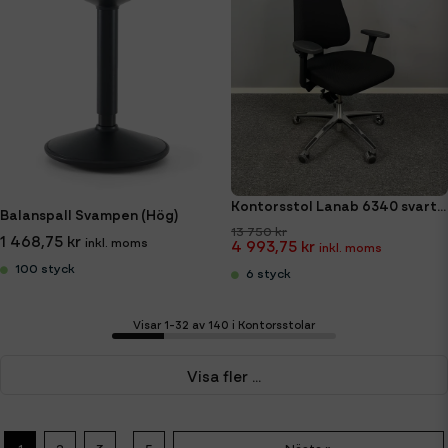
Kontorsstol Lanab 6340 svart tyg. Nackstöd, armstöd & svankstödspump
Balanspall Svampen (Hög)
13 750 kr
1 468,75 kr
4 993,75 kr
100 styck
6 styck
Visar 1-32 av 140 i Kontorsstolar
Visa fler ...
...
1
2
3
5
Nästa »