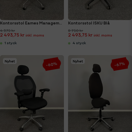
Kontorsstol Eames Management EA119 Mesh. Decomica Replica
Kontorsstol ISKU Blå
4 375 kr
8 750 kr
2 493,75 kr
2 493,75 kr
1 styck
4 styck
Nyhet
Nyhet
-60%
-67%