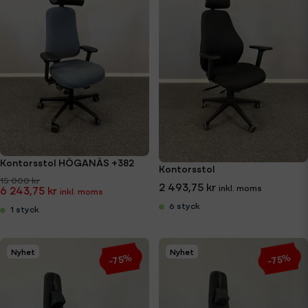
Kontorsstol HÖGANÄS +382
Kontorsstol
15 000 kr
2 493,75 kr
6 243,75 kr
6 styck
1 styck
Nyhet
Nyhet
-75%
-75%