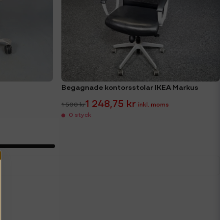
Begagnade kontorsstolar IKEA Markus
1 248,75 kr
1 500 kr
0 styck