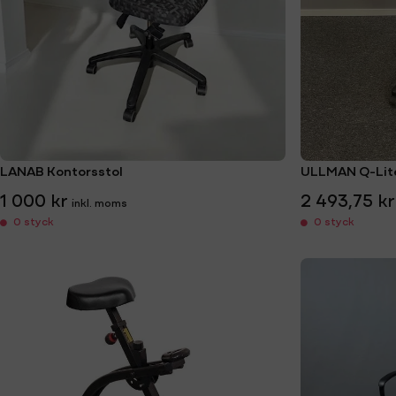
LANAB Kontorsstol
ULLMAN Q-Lite
1 000 kr
2 493,75 kr
0 styck
0 styck