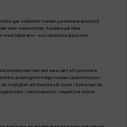
mstöd ger stabilitet medan justerbara armstöd
oder eller videomöten. Fundera på vilka
 stol med både arm- och nackstöd göra stor
d skrivbordet kan det vara värt att prioritera
ta bättre andningsförmåga medan läderimitation
 du möjlighet att besöka vår butik i Solna kan du
 fungera bäst i hemmakontor respektive större
tor kan kräva en modell med hög rygg och robust