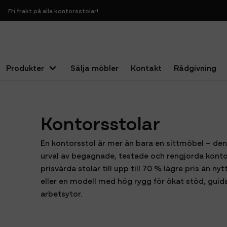
Fri frakt på alla kontorsstolar!
Produkter
Sälja möbler
Kontakt
Rådgivning
Hem
Sittmöbler
Kontorsstolar
Kontorsstolar
En kontorsstol är mer än bara en sittmöbel – den
urval av begagnade, testade och rengjorda kont
prisvärda stolar till upp till 70 % lägre pris än
eller en modell med hög rygg för ökat stöd, guida
arbetsytor.