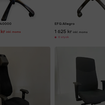
 40000
EFG Allegro
 kr
1 625 kr
0 styck