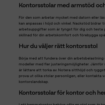
Kontorsstolar med armstöd oc
För den som arbetar mycket med datorn eller läs
kan anpassas i höjd och vinkel. Nackstöd bidrar ti
arbetsuppgifter som är tyngst för dig och testa g
skillnad för din arbetskomfort och förebygga spä
Hur du väljer rätt kontorsstol
Börja med att fundera över din arbetsbelastning o
modeller med fler justeringsmöjligheter. Jämför
är lättare att torka av. Notera sitthöjd och rygg
prova ut olika stolar personligen, eller kontakta
kontorslandskap.
Kontorsstolar för kontor och 
I ett hemmakontor behövs ofta en stol som är k