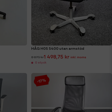
HÅG H05 5400 utan armstöd
1 498,75 kr
8 875 kr
0 styck
-17%