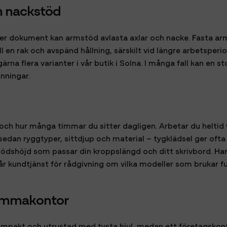
h nackstöd
er dokument kan armstöd avlasta axlar och nacke. Fasta ar
ll en rak och avspänd hållning, särskilt vid längre arbetsperi
ärna flera varianter i vår butik i Solna. I många fall kan en
nningar.
ch hur många timmar du sitter dagligen. Arbetar du heltid vi
 sedan ryggtyper, sittdjup och material – tygklädsel ger of
stödshöjd som passar din kroppslängd och ditt skrivbord. Har
 vår kundtjänst för rådgivning om vilka modeller som brukar
hemmakontor
ompakt och utrustad med tysta hjul, medan ett företagskon