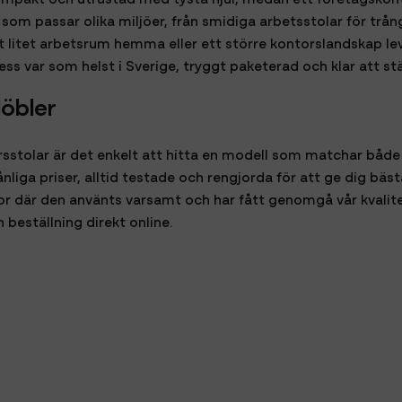
om passar olika miljöer, från smidiga arbetsstolar för trånga 
litet arbetsrum hemma eller ett större kontorslandskap leve
dress var som helst i Sverige, tryggt paketerad och klar att stä
Möbler
sstolar är det enkelt att hitta en modell som matchar både
nliga priser, alltid testade och rengjorda för att ge dig bäs
r där den använts varsamt och har fått genomgå vår kvalitets
beställning direkt online.