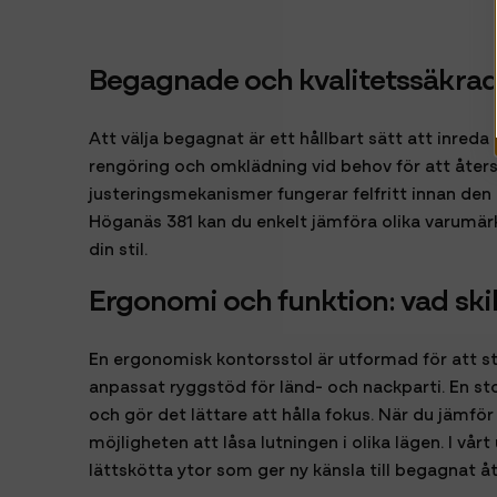
Begagnade och kvalitetssäkrad
Att välja begagnat är ett hållbart sätt att inred
rengöring och omklädning vid behov för att återst
justeringsmekanismer fungerar felfritt innan den 
Höganäs 381 kan du enkelt jämföra olika varumärk
din stil.
Ergonomi och funktion: vad skil
En ergonomisk kontorsstol är utformad för att st
anpassat ryggstöd för länd- och nackparti. En stol
och gör det lättare att hålla fokus. När du jämfö
möjligheten att låsa lutningen i olika lägen. I vår
lättskötta ytor som ger ny känsla till begagnat åt