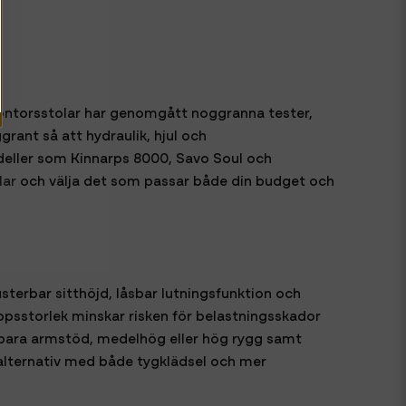
 kontorsstolar har genomgått noggranna tester,
rant så att hydraulik, hjul och
odeller som Kinnarps 8000, Savo Soul och
lar
och välja det som passar både din budget och
terbar sitthöjd, låsbar lutningsfunktion och
roppsstorlek minskar risken för belastningsskador
terbara armstöd, medelhög eller hög rygg samt
 alternativ med både tygklädsel och mer