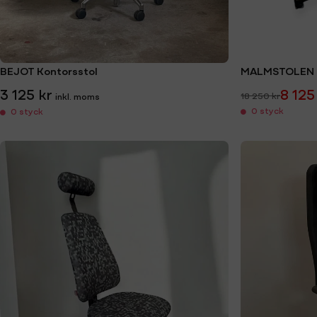
BEJOT Kontorsstol
MALMSTOLEN
3 125 kr
8 125
18 250 kr
0 styck
0 styck