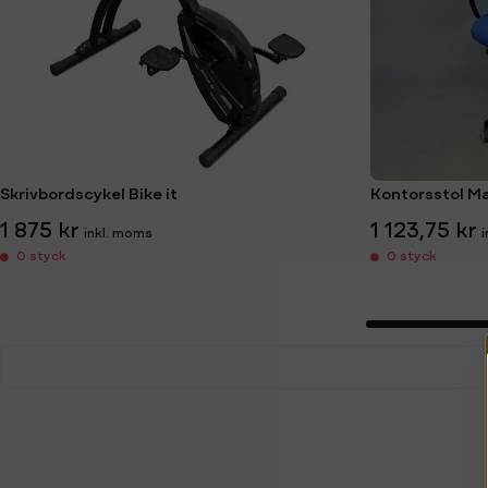
Skrivbordscykel Bike it
Kontorsstol Ma
1 875 kr
1 123,75 kr
0 styck
0 styck