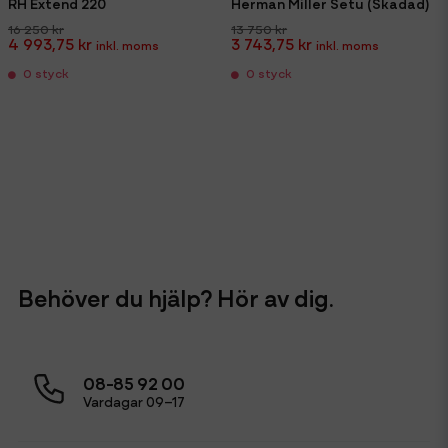
RH Extend 220
Herman Miller Setu (Skadad)
16 250 kr
13 750 kr
4 993,75 kr
3 743,75 kr
0 styck
0 styck
Behöver du hjälp? Hör av dig.
08-85 92 00
Vardagar 09–17