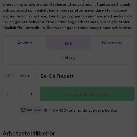
anpassning är avgörande. Stolen är utrustad med luftjusterbart svank-
och sidostöd som enkelt kan anpassas efter användaren för optimal
ergonomi och avlastning. Den höga ryggen tillsammans med nackstödet
i skinn ger ett bekvämt stöd under långa arbetspass, vilket gör stolen
idealisk för kontrollrum, övervakningscentraler, receptioner och kontor.
Använd
Nästan ny
Bra
Helt ny
Be-Ge Frapett
42401
Lägg i varukorgen
-
+
4,3
– 100-tals nöjda svenska kontor
Arbetsstol tillbehör