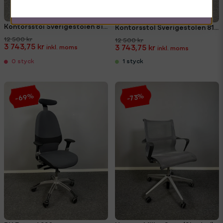
Kontorsstol Sverigestolen 814
Kontorsstol Sverigestolen 814 Marinblå
12 500 kr
12 500 kr
3 743,75 kr
3 743,75 kr
1 styck
0 styck
-69%
-73%