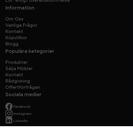
Information
Om Oss
Vanliga Frågor
Kontakt
Köpvillkor
Blogg
Populära kategorier
Produkter
Sälja Möbler
Kontakt
Rådgivning
Offertförfrågan
Sociala medier
Facebook
Instagram
LinkedIn