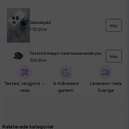
Golvskydd
Köp
1 131,25 kr
Fotstöd Adapt med masserande yta
Köp
556,25 kr
Testad, rengjord →
6 månaders
Leverans i hela
redo
garanti
Sverige
Relaterade kategorier