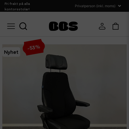
Fri frakt på alla
kontorsstolar!
Hem
Sittmöbler
Kontorsstolar
Kontorsstol Be-Ge 300 24H
%
53
-
Nyhet