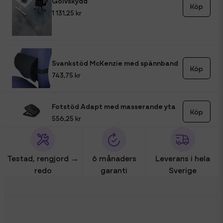
Golvskydd
Köp
1 131,25 kr
Svankstöd McKenzie med spännband
Köp
743,75 kr
Fotstöd Adapt med masserande yta
Köp
556,25 kr
Testad, rengjord →
6 månaders
Leverans i hela
redo
garanti
Sverige