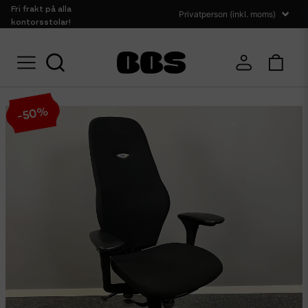
Fri frakt på alla
kontorsstolar!
Hem
Sittmöbler
Kontorsstolar
Kinnarps Kontorsstol 8000+
%
50
-