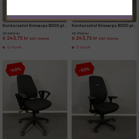
Kontorsstol Kinnarps 8000 plus (omklädd)
Kontorsstol Kinnarps 8000 plus. nackstöd & (nya armstöd)
12 500 kr
13 750 kr
6 243,75 kr
6 243,75 kr
0 styck
0 styck
-60%
-50%