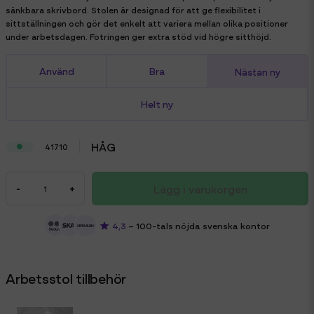
sänkbara skrivbord. Stolen är designad för att ge flexibilitet i
sittställningen och gör det enkelt att variera mellan olika positioner
under arbetsdagen. Fotringen ger extra stöd vid högre sitthöjd.
Använd
Bra
Nästan ny
Helt ny
HÅG
41710
Lägg i varukorgen
-
+
4,3
– 100-tals nöjda svenska kontor
Arbetsstol tillbehör