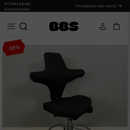
Fri frakt på alla
kontorsstolar!
Hem
Sittmöbler
Kontorsstolar
Kontorsstol HÅG Capisco
%
53
-