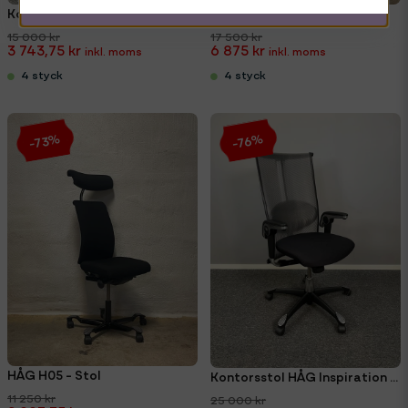
Kontorsstol HÅG H05 Credo SwingBack
HÅG Capisco
15 000 kr
17 500 kr
3 743,75 kr
6 875 kr
4 styck
4 styck
-73%
-76%
HÅG H05 - Stol
Kontorsstol HÅG Inspiration 9221
11 250 kr
25 000 kr