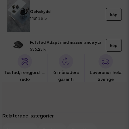
Golvskydd
Köp
1 131,25 kr
Fotstöd Adapt med masserande yta
Köp
556,25 kr
Testad, rengjord →
6 månaders
Leverans i hela
redo
garanti
Sverige
Relaterade kategorier