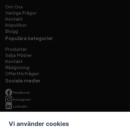
Om Oss
Vanliga Frågor
Kontakt
Köpvillkor
Blogg
Populära kategorier
Produkter
Sälja Möbler
Kontakt
Rådgivning
Offertförfrågan
Sociala medier
Facebook
Instagram
LinkedIn
Vi använder cookies