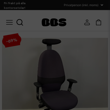
Fri frakt på alla
kontorsstolar!
Hem
Sittmöbler
Kontorsstolar
RH Extend 220
%
69
-