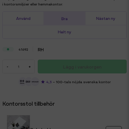
i kontorsmiljöer eller hemmakontor.
Använd
Nästan ny
Bra
Helt ny
RH
41692
Lägg i varukorgen
-
+
4,3
– 100-tals nöjda svenska kontor
Kontorsstol tillbehör