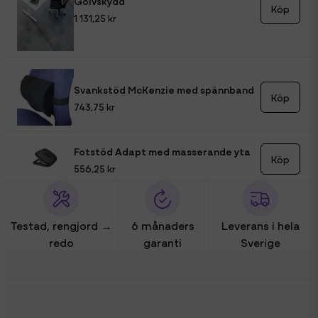
Golvskydd
Köp
1 131,25 kr
Svankstöd McKenzie med spännband
Köp
743,75 kr
Fotstöd Adapt med masserande yta
Köp
556,25 kr
Testad, rengjord →
6 månaders
Leverans i hela
redo
garanti
Sverige