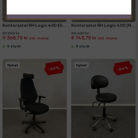
Kontorsstol RH Logic 400 Elite (Ny klädsel)
Kontorsstol RH Logic 400 (Ny klädsel)
21 250 kr
20 625 kr
9 368,75 kr
8 743,75 kr
5 styck
3 styck
Nyhet
Nyhet
-64%
-69%