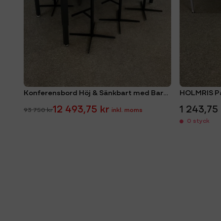
Konferensbord Höj & Sänkbart med Barstolar Paket
HOLMRIS P
12 493,75 kr
1 243,75
93 750 kr
0 styck