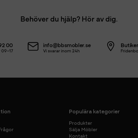
Behöver du hjälp? Hör av dig.
92 00
info@bbsmobler.se
Butiken
 09–17
Vi svarar inom 24h
Fridenbo
tion
Populära kategorier
Produkter
Frågor
Sälja Möbler
Kontakt