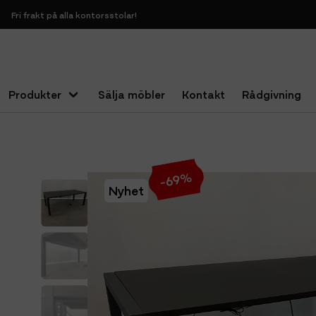
Fri frakt på alla kontorsstolar!
Produkter
Sälja möbler
Kontakt
Rådgivning
Hem
Bord
Konferensbord
Konferensbord Höj & Sänkbar
%
69
-
Nyhet