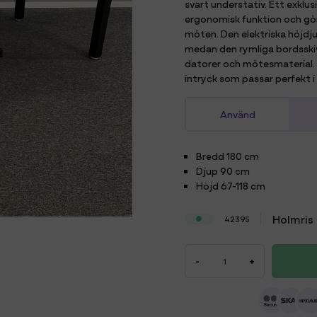
svart understativ. Ett exk
ergonomisk funktion och gör
möten. Den elektriska höjdju
medan den rymliga bordsskiv
datorer och mötesmaterial. D
intryck som passar perfekt
Använd
Bredd
180 cm
Djup
90 cm
Höjd
67-118 cm
Holmris
42395
-
+