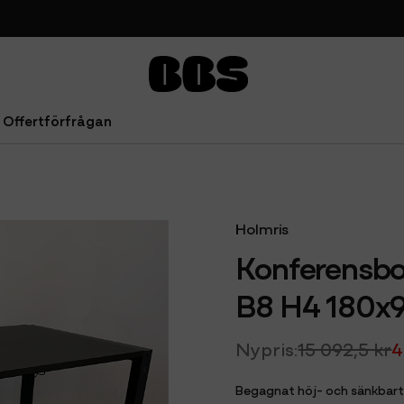
Offertförfrågan
t Holmris B8 H4 180x90cm
Holmris
Konferensbo
B8 H4 180x
15 092,5 kr
4
Begagnat höj- och sänkbart