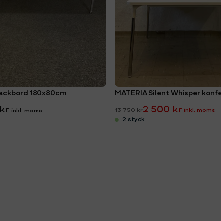
ackbord 180x80cm
 kr
2 500 kr
13 750 kr
2 styck