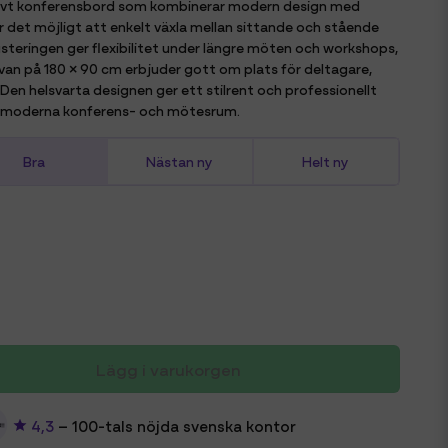
lusivt konferensbord som kombinerar modern design med
 det möjligt att enkelt växla mellan sittande och stående
steringen ger flexibilitet under längre möten och workshops,
an på 180 × 90 cm erbjuder gott om plats för deltagare,
en helsvarta designen ger ett stilrent och professionellt
 i moderna konferens- och mötesrum.
Bra
Nästan ny
Helt ny
Lägg i varukorgen
4,3
– 100-tals nöjda svenska kontor