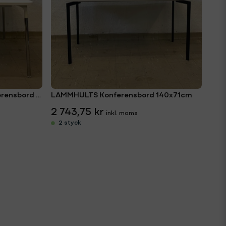
MATERIA Silent Whisper konferensbord 120x120cm
LAMMHULTS Konferensbord 140x71cm
2 743,75 kr
2 styck