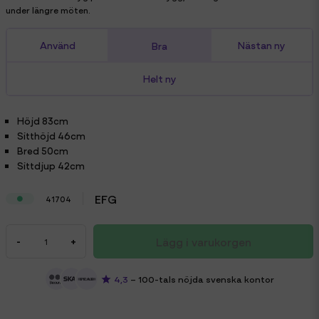
under längre möten.
Använd
Nästan ny
Bra
Helt ny
Höjd
83cm
Sitthöjd
46cm
Bred
50cm
Sittdjup
42cm
EFG
41704
Lägg i varukorgen
-
+
4,3
– 100-tals nöjda svenska kontor