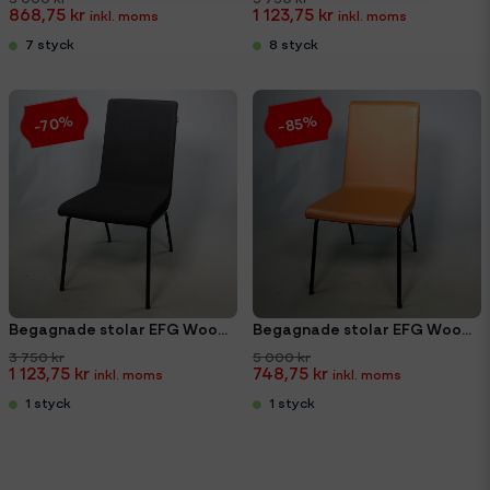
868,75 kr
1 123,75 kr
7 styck
8 styck
-70%
-85%
Begagnade stolar EFG Woods svart
Begagnade stolar EFG Woods cognacsbrun
3 750 kr
5 000 kr
1 123,75 kr
748,75 kr
1 styck
1 styck