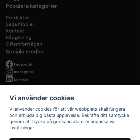
Populära kategorier
Produkter
Sälja Möbler
Kontakt
Rådgivning
Offertförfrågan
Sociala medier
Facebook
Instagram
LinkedIn
Vi använder cookies
Vi använder cookies för att vår webbplats skall fungera
och erbjuda dig bästa upplevelse. Bekräfta ditt samtycke
genom att trycka på godkänn alla eller anpassa via
Begagnade
inställningar
kontorsmöbler
Cirkulärt ska