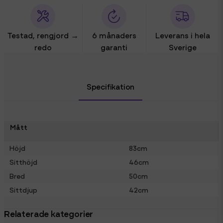
Testad, rengjord →
6 månaders
Leverans i hela
redo
garanti
Sverige
Specifikation
Mått
Höjd
83cm
Sitthöjd
46cm
Bred
50cm
Sittdjup
42cm
Relaterade kategorier