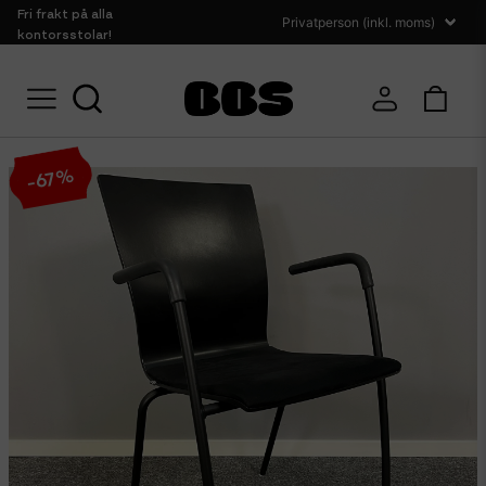
Fri frakt på alla
kontorsstolar!
Hem
Sittmöbler
Konferensstolar
Konferensstol EFG Sit
%
67
-