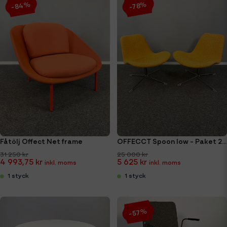
-84%
-78%
Fåtölj Offect Net frame
OFFECCT Spoon low - Paket 2st fåtöljer
31 250 kr
25 000 kr
4 993,75 kr
5 625 kr
1 styck
1 styck
-57%