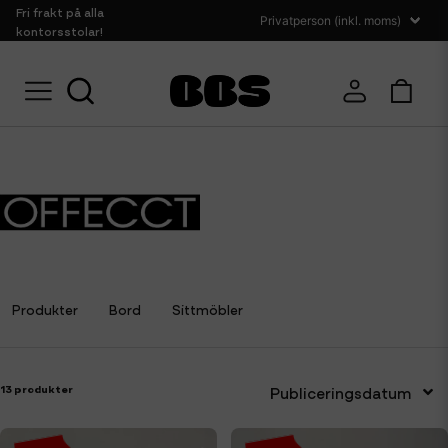
Fri frakt på alla
kontorsstolar!
Hem
Offecct
Produkter
Bord
Sittmöbler
13 produkter
Publiceringsdatum