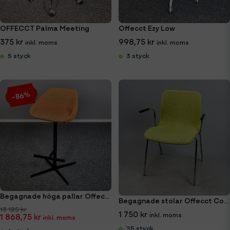
OFFECCT Palma Meeting
Offecct Ezy Low
375 kr
998,75 kr
5 styck
3 styck
-86%
Begagnade höga pallar Offecct Ezy
Begagnade stolar Offecct Cornflake med armstöd
13 125 kr
1 750 kr
1 868,75 kr
25 styck
6 styck