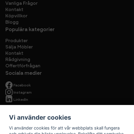
Vanliga Frågor
Kontakt
Köpvillkor
Blogg
Populära kategorier
Produkter
Sälja Möbler
Kontakt
Rådgivning
Offertförfrågan
Sociala medier
Facebook
Instagram
LinkedIn
Vi använder cookies
Vi använder cookies för att vår webbplats skall fungera
och erbjuda dig bästa upplevelse. Bekräfta ditt samtycke