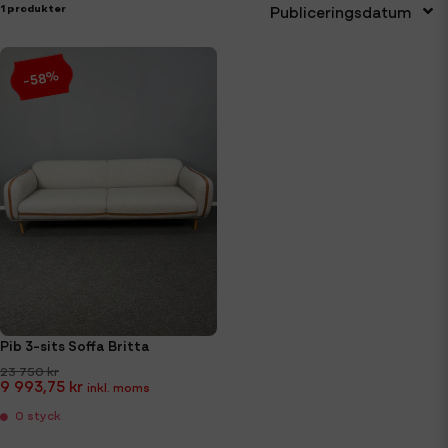
1 produkter
Publiceringsdatum
-58%
Pib 3-sits Soffa Britta
23 750 kr
9 993,75 kr
0 styck