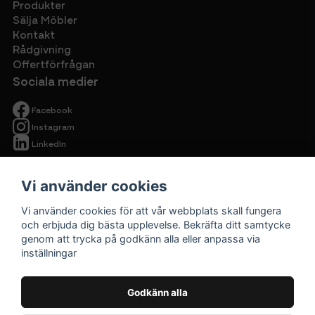
Produkter
Sälja Möbler
Kontakt
Rådgivning
Offertförfrågan
Sociala medier
Facebook
Instagram
LinkedIn
Vi använder cookies
Vi använder cookies för att vår webbplats skall fungera
och erbjuda dig bästa upplevelse. Bekräfta ditt samtycke
genom att trycka på godkänn alla eller anpassa via
Begagnade
inställningar
kontorsmöbler
Cirkulärt ska
Godkänn alla
vara prisvärt.