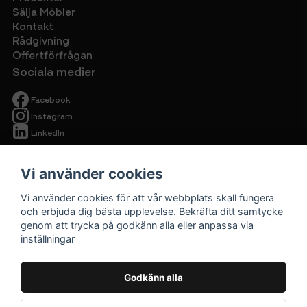
Sälja Möbler
Kontakt
Rådgivning
Offertförfrågan
Sociala medier
Facebook
Instagram
LinkedIn
Vi använder cookies
Vi använder cookies för att vår webbplats skall fungera
och erbjuda dig bästa upplevelse. Bekräfta ditt samtycke
genom att trycka på godkänn alla eller anpassa via
Begagnade
inställningar
kontorsmöbler
Cirkulärt ska
Godkänn alla
vara prisvärt.