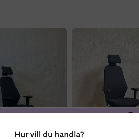
Få 10% rabatt på ditt
Hur vill du handla?