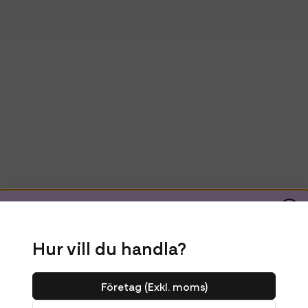
Få 10% rabatt på ditt
Hur vill du handla?
första köp!
Företag (Exkl. moms)
Ange din e-postadress nedan för att få en