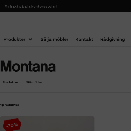
Fri frakt på alla kontorsstolar!
Produkter
Sälja möbler
Kontakt
Rådgivning
Hem
Montana Furniture
Produkter
Sittmöbler
1 produkter
-70%