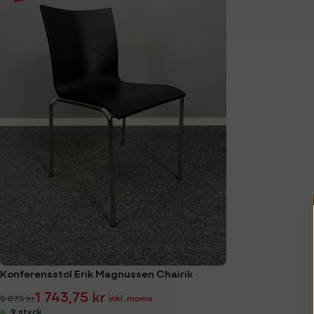
Konferensstol Erik Magnussen Chairik
1 743,75 kr
5 875 kr
9 styck