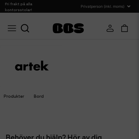
Fri frakt på alla
kontorsstolar!
Hem
Artek
Produkter
Bord
Behöver du hjälp? Hör av dig.