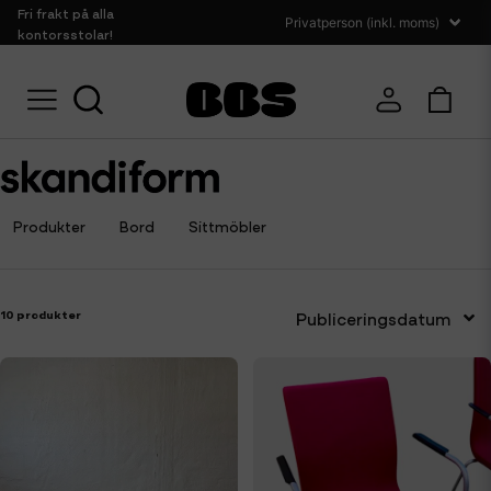
Fri frakt på alla
kontorsstolar!
Hem
Skandiform
Produkter
Bord
Sittmöbler
10 produkter
Publiceringsdatum