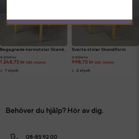
Mejladress
Hämta kod
Begagnade karmstolar Skandiform
Svarta stolar Skandiform
5 000 kr
5 000 kr
1 248,75 kr
998,75 kr
7 styck
2 styck
Behöver du hjälp? Hör av dig.
08-85 92 00