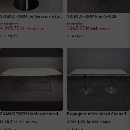
SKANDIFORM Jeffersson fåtöljer
SKANDIFORM Flex S-028
20 000 kr
5 000 kr
4 993,75 kr
1 243,75 kr
2 styck
4 styck
SKANDIFORM Konferensbord 210x120cm
Begagnat mötesbord Skandiform Slitz 165x60 cm
8 750 kr
6 873,75 kr
1 styck
1 styck