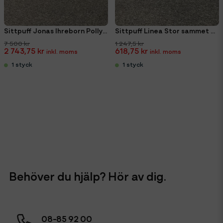
Sittpuff Jonas Ihreborn Polly Vinröd 84x84cm
Sittpuff Linea Stor sammet Ø60cm
7 500 kr
1 247,5 kr
2 743,75 kr
618,75 kr
1 styck
1 styck
Behöver du hjälp? Hör av dig.
08-85 92 00