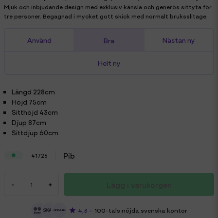
Mjuk och inbjudande design med exklusiv känsla och generös sittyta för
tre personer. Begagnad i mycket gott skick med normalt bruksslitage.
Använd
Nästan ny
Bra
Helt ny
Längd
228cm
Höjd
75cm
Sitthöjd
43cm
Djup
87cm
Sittdjup
60cm
Pib
41725
Lägg i varukorgen
-
+
4,3
– 100-tals nöjda svenska kontor