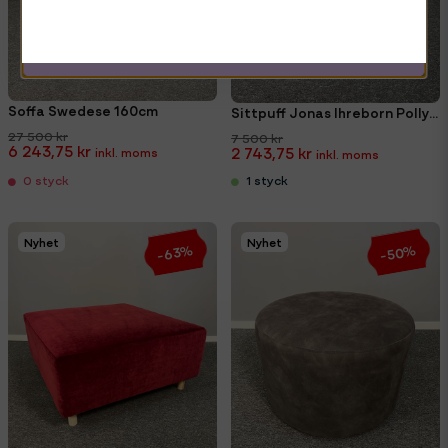
Mejladress
Hämta kod
Soffa Swedese 160cm
Sittpuff Jonas Ihreborn Polly Beige 84x84cm
27 500 kr
7 500 kr
6 243,75 kr
2 743,75 kr
1 styck
0 styck
Nyhet
Nyhet
-63%
-50%