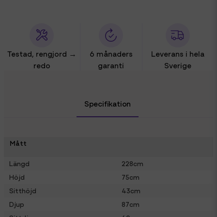
Testad, rengjord →
6 månaders
Leverans i hela
redo
garanti
Sverige
Specifikation
Mått
Längd
228cm
Höjd
75cm
Sitthöjd
43cm
Djup
87cm