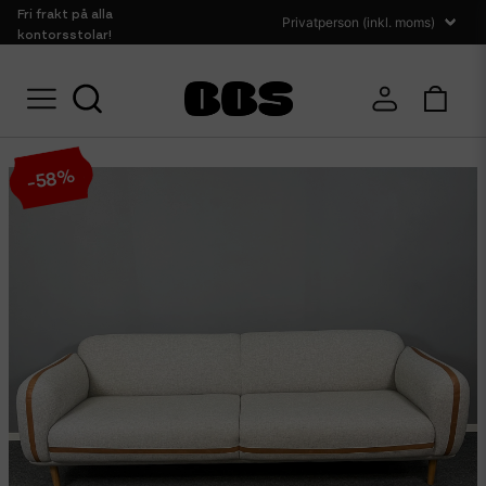
Fri frakt på alla
kontorsstolar!
Hem
Sittmöbler
Soffor
Pib 3-sits Soffa Britta
%
58
-