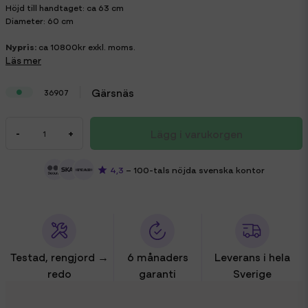
Höjd till handtaget: ca 63 cm
Diameter: 60 cm
Nypris:
ca 10800kr exkl. moms.
Läs mer
Gärsnäs
36907
Lägg i varukorgen
-
+
4,3
– 100-tals nöjda svenska kontor
Testad, rengjord →
6 månaders
Leverans i hela
redo
garanti
Sverige