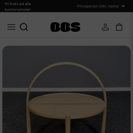
Fri frakt på alla
kontorsstolar!
Soffbord & Sidobord
Begagnat soffbord Gärsnäs Elna Ø60 cm med bygel