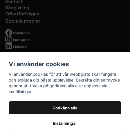
Kontakt
Rådgivning
Offertförfrågan
Sociala medier
Facebook
Instagram
LinkedIn
Vi använder cookies
Vi använder cookies för att vår webbplats skall fungera
och erbjuda dig bästa upplevelse. Bekräfta ditt samtycke
genom att trycka på godkänn alla eller anpassa via
Begagnade
inställningar
kontorsmöbler
Cirkulärt ska
Godkänn alla
vara prisvärt.
Inställningar