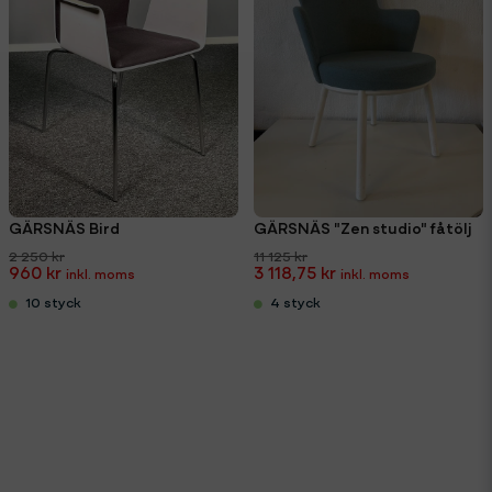
GÄRSNÄS Bird
GÄRSNÄS "Zen studio" fåtölj
2 250 kr
11 125 kr
960 kr
3 118,75 kr
10 styck
4 styck