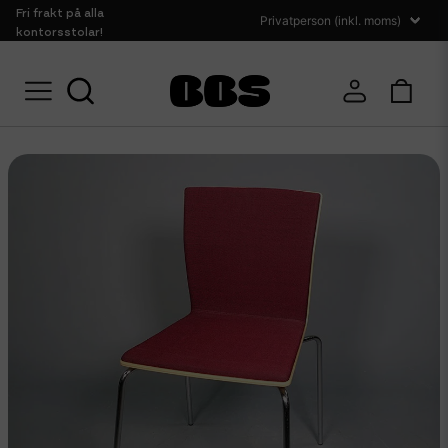
Fri frakt på alla
kontorsstolar!
Sittmöbler
Konferensstolar
Begagnade konferensstolar Gärsnäs - vi