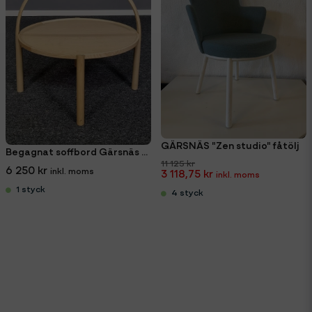
GÄRSNÄS "Zen studio" fåtölj
Begagnat soffbord Gärsnäs Elna Ø60 cm med bygel
11 125 kr
6 250 kr
3 118,75 kr
1 styck
4 styck