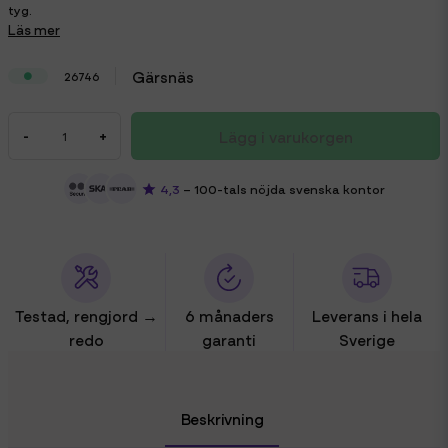
tyg.
Läs mer
Gärsnäs
26746
Lägg i varukorgen
-
+
4,3
– 100-tals nöjda svenska kontor
Testad, rengjord →
6 månaders
Leverans i hela
redo
garanti
Sverige
Beskrivning