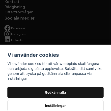
Kontakt
Rådgivning
Offertförfrågan
Sociala medier
Facebook
Instagram
LinkedIn
Vi använder cookies
Vi använder cookies för att vår webbplats skall fungera
och erbjuda dig bästa upplevelse. Bekräfta ditt samtycke
genom att trycka på godkänn alla eller anpassa via
Begagnade
inställningar
kontorsmöbler
Cirkulärt ska
Godkänn alla
vara prisvärt.
Inställningar