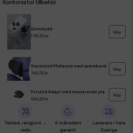
Kontorsstol tillbehör
Golvskydd
Köp
1 131,25 kr
Svankstöd McKenzie med spännband
Köp
743,75 kr
Fotstöd Adapt med masserande yta
Köp
556,25 kr
Testad, rengjord →
6 månaders
Leverans i hela
redo
garanti
Sverige