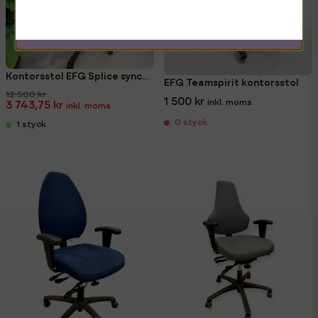
Hämta kod
Kontorsstol EFG Splice synchron
EFG Teamspirit kontorsstol
12 500 kr
1 500 kr
3 743,75 kr
0 styck
1 styck