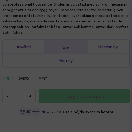
och professionellt utseende. Stolen är utrustad med synkronmekanism
som gör att sits och rygg följer kroppens rörelser för en naturlig och
ergonomisk sittställning. Nackstödet i svart skinn ger extra stöd och en
exklusiv känsla, medan de svarta armstöden bidrar till en avlastande
arbetsposition. Perfekt för både kontor och hemmakontor där komfort
står i fokus.
Använd
Nästan ny
Bra
Helt ny
EFG
29592
Lägg i varukorgen
-
+
4,3
– 100-tals nöjda svenska kontor