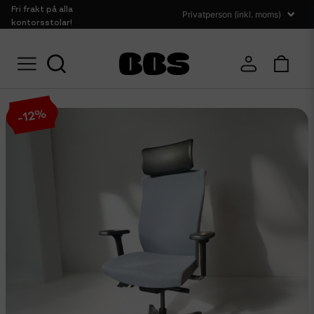
Fri frakt på alla
kontorsstolar!
Hem
Sittmöbler
Kontorsstolar
Kontorsstol EFG Splice synchron
%
12
-