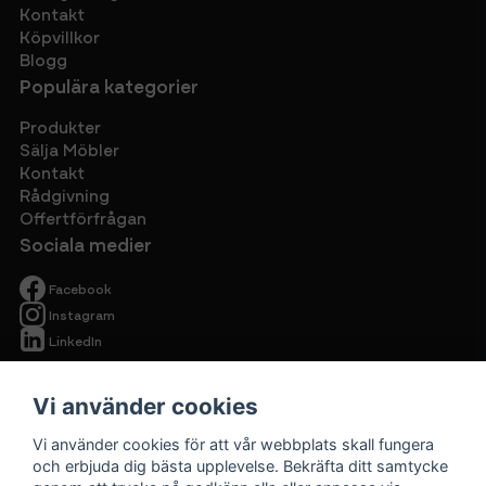
Kontakt
Köpvillkor
Blogg
Populära kategorier
Produkter
Sälja Möbler
Kontakt
Rådgivning
Offertförfrågan
Sociala medier
Facebook
Instagram
LinkedIn
Vi använder cookies
Vi använder cookies för att vår webbplats skall fungera
och erbjuda dig bästa upplevelse. Bekräfta ditt samtycke