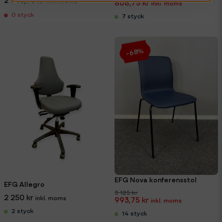
868,75 kr
0 styck
7 styck
-68%
EFG Nova konferensstol
EFG Allegro
3 125 kr
2 250 kr
993,75 kr
2 styck
14 styck