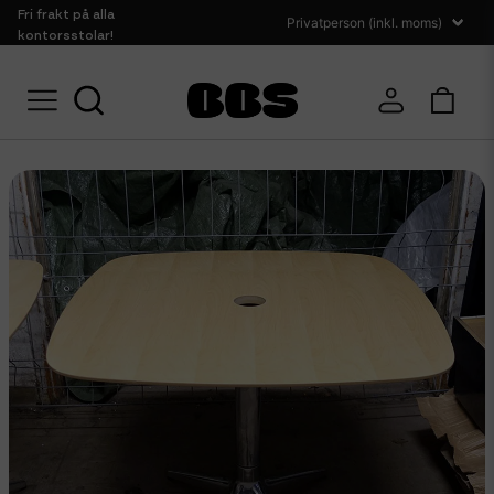
Fri frakt på alla
kontorsstolar!
Hem
Bord
Skrivbord
Begagnade arbetsbord EFG 90x90 cm