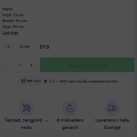
Mått:
Höjd: 72 cm
Bredd: 90 cm
Djup: 90 cm
Läs mer
EFG
12739
Lägg i varukorgen
-
+
4,3
– 100-tals nöjda svenska kontor
Testad, rengjord →
6 månaders
Leverans i hela
redo
garanti
Sverige