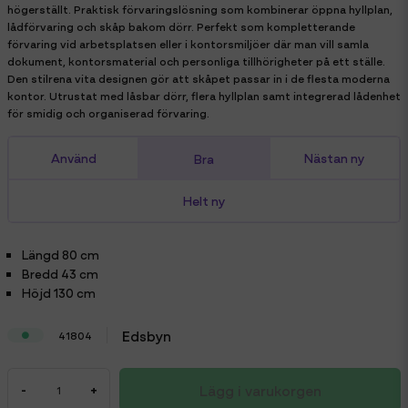
högerställt. Praktisk förvaringslösning som kombinerar öppna hyllplan,
lådförvaring och skåp bakom dörr. Perfekt som kompletterande
förvaring vid arbetsplatsen eller i kontorsmiljöer där man vill samla
dokument, kontorsmaterial och personliga tillhörigheter på ett ställe.
Den stilrena vita designen gör att skåpet passar in i de flesta moderna
kontor. Utrustat med låsbar dörr, flera hyllplan samt integrerad lådenhet
för smidig och organiserad förvaring.
Använd
Nästan ny
Bra
Helt ny
Längd
80 cm
Bredd
43 cm
Höjd
130 cm
Edsbyn
41804
Lägg i varukorgen
-
+