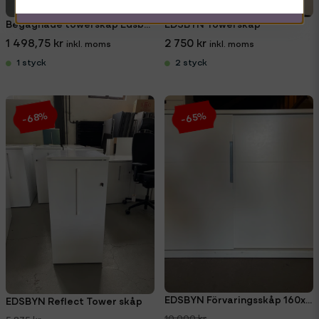
Begagnade towerskåp Edsbyn Reflect
EDSBYN Towerskåp
1 498,75 kr
2 750 kr
1 styck
2 styck
-68%
-65%
EDSBYN Förvaringsskåp 160x114cm
EDSBYN Reflect Tower skåp
10 000 kr
5 875 kr