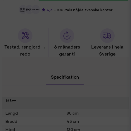
4,3
– 100-tals nöjda svenska kontor
Testad, rengjord →
6 månaders
Leverans i hela
redo
garanti
Sverige
Specifikation
Mått
Längd
80 cm
Bredd
43 cm
Höjd
130 cm