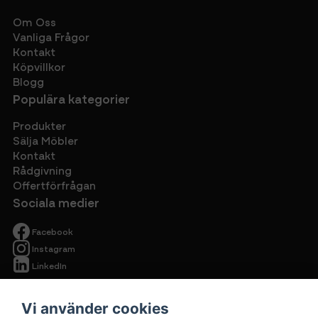
Om Oss
Vanliga Frågor
Kontakt
Köpvillkor
Blogg
Populära kategorier
Produkter
Sälja Möbler
Kontakt
Rådgivning
Offertförfrågan
Sociala medier
Facebook
Instagram
LinkedIn
Vi använder cookies