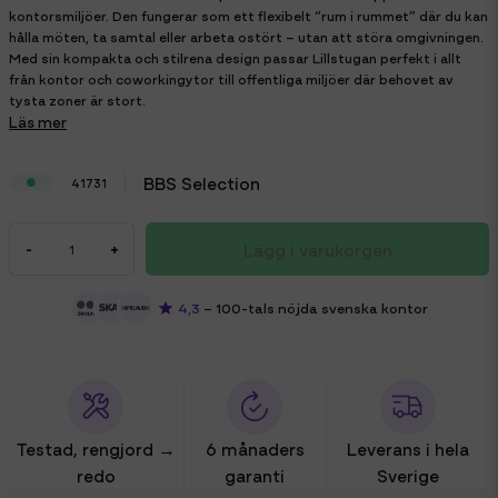
kontorsmiljöer. Den fungerar som ett flexibelt “rum i rummet” där du kan
hålla möten, ta samtal eller arbeta ostört – utan att störa omgivningen.
Med sin kompakta och stilrena design passar Lillstugan perfekt i allt
från kontor och coworkingytor till offentliga miljöer där behovet av
tysta zoner är stort.
Läs mer
BBS Selection
41731
Lägg i varukorgen
-
+
4,3
– 100-tals nöjda svenska kontor
Testad, rengjord →
6 månaders
Leverans i hela
redo
garanti
Sverige