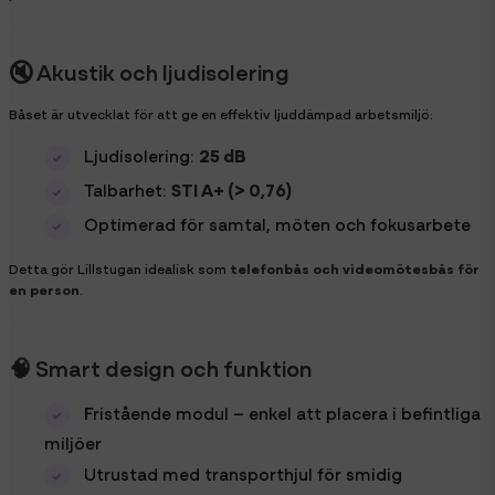
🔇 Akustik och ljudisolering
Båset är utvecklat för att ge en effektiv ljuddämpad arbetsmiljö:
Ljudisolering:
25 dB
Talbarhet:
STI A+ (> 0,76)
Optimerad för samtal, möten och fokusarbete
Detta gör Lillstugan idealisk som
telefonbås och videomötesbås för
en person
.
🧠 Smart design och funktion
Fristående modul – enkel att placera i befintliga
miljöer
Utrustad med transporthjul för smidig