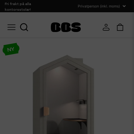
Fri frakt på alla
kontorsstolar!
Hem
Sittmöbler
Telefonbås tyst rum
NY