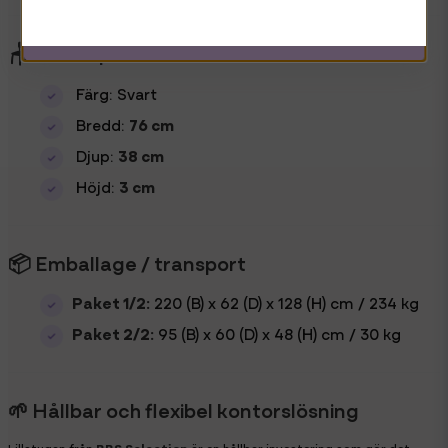
🪑 Bordsspecifikationer
Färg: Svart
Bredd:
76 cm
Djup:
38 cm
Höjd:
3 cm
📦 Emballage / transport
Paket 1/2:
220 (B) x 62 (D) x 128 (H) cm / 234 kg
Paket 2/2:
95 (B) x 60 (D) x 48 (H) cm / 30 kg
🌱 Hållbar och flexibel kontorslösning
Lillstugan från
BBS Selection
är en hållbar investering som gör det