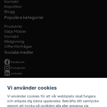
Kontakt
Köpvillkor
Blogg
Populära kategorier
Produkter
Sälja Möbler
Kontakt
Rådgivning
Offertförfrågan
Sociala medier
Facebook
Instagram
LinkedIn
Vi använder cookies
Vi använder cookies för att vår webbplats skall fungera
och erbjuda dig bästa upplevelse. Bekräfta ditt samtycke
genom att trycka på godkänn alla eller anpassa via