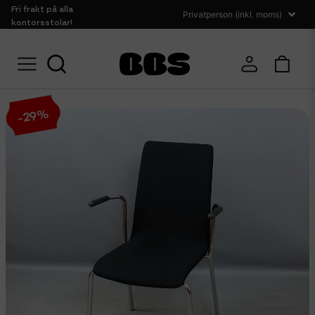
Fri frakt på alla
kontorsstolar!
Hem
Sittmöbler
Konferensstolar
Svarta konferensstolar med kromb
%
29
-