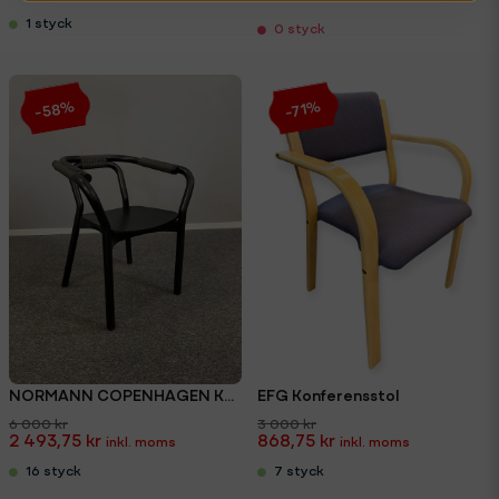
1 styck
0 styck
-58%
-71%
NORMANN COPENHAGEN Knot
EFG Konferensstol
6 000 kr
3 000 kr
2 493,75 kr
868,75 kr
16 styck
7 styck