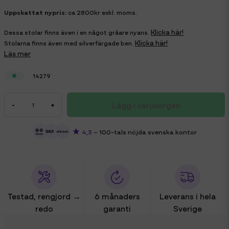
Uppskattat nypris:
ca 2800kr exkl. moms.
Klicka här!
Dessa stolar finns även i en något gråare nyans.
Klicka här!
Stolarna finns även med silverfärgade ben.
Läs mer
14279
Lägg i varukorgen
-
+
4,3
– 100-tals nöjda svenska kontor
Testad, rengjord →
6 månaders
Leverans i hela
redo
garanti
Sverige