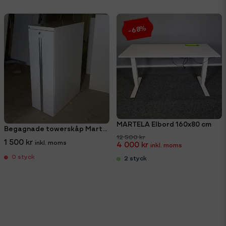
-68%
MARTELA Elbord 160x80 cm
Begagnade towerskåp Martela vänster
12 500 kr
1 500 kr
4 000 kr
0 styck
2 styck