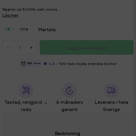
Nypris:
ca 3400kr exkl. moms.
Läs mer
Martela
7978
Lägg i varukorgen
-
+
4,3
– 100-tals nöjda svenska kontor
Testad, rengjord →
6 månaders
Leverans i hela
redo
garanti
Sverige
Beskrivning