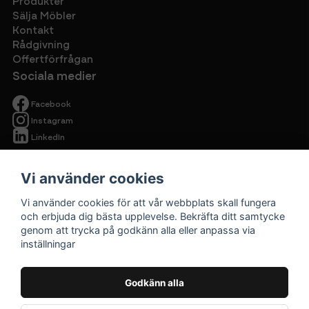
Produkter
Sälja Möbler
Kontakt
Rådgivning
Offertförfrågan
Sociala medier
Facebook
Instagram
LinkedIn
Vi använder cookies
Vi använder cookies för att vår webbplats skall fungera
och erbjuda dig bästa upplevelse. Bekräfta ditt samtycke
genom att trycka på godkänn alla eller anpassa via
Begagnade
inställningar
kontorsmöbler
Cirkulärt ska
Godkänn alla
vara prisvärt.