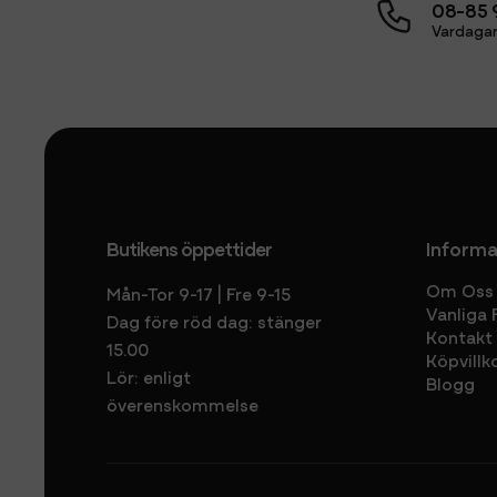
08-85 
Vardagar
Butikens öppettider
Informa
Om Oss
Mån-Tor 9-17 | Fre 9-15
Vanliga 
Dag före röd dag: stänger
Kontakt
15.00
Köpvillk
Lör: enligt
Blogg
överenskommelse