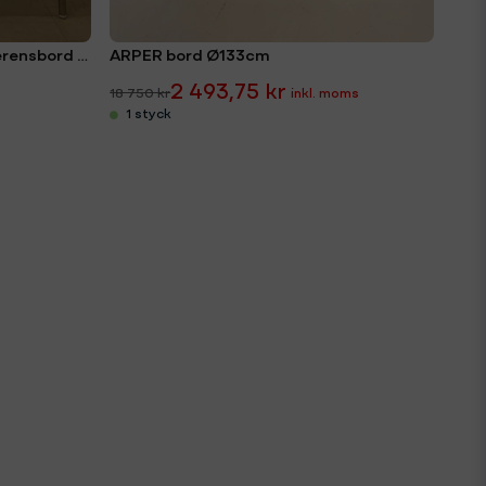
MATERIA Silent Whisper konferensbord 120x120cm
ARPER bord Ø133cm
2 493,75 kr
18 750 kr
1 styck