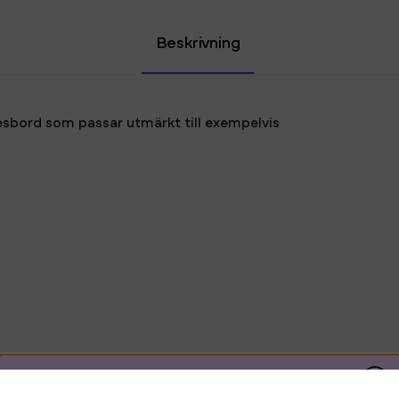
Beskrivning
esbord som passar utmärkt till exempelvis