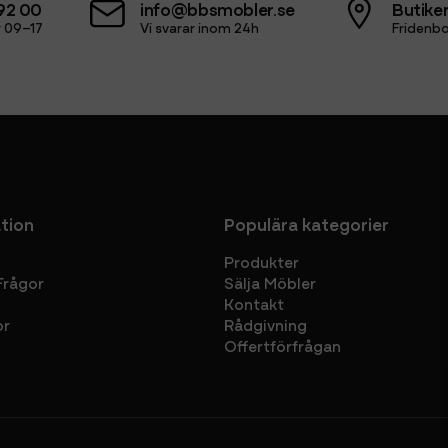
92 00
info@bbsmobler.se
Butiken
 09–17
Vi svarar inom 24h
Fridenbo
tion
Populära kategorier
Produkter
Frågor
Sälja Möbler
Kontakt
or
Rådgivning
Offertförfrågan