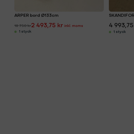
ARPER bord Ø133cm
SKANDIFOR
2 493,75 kr
4 993,75
18 750 kr
1 styck
1 styck