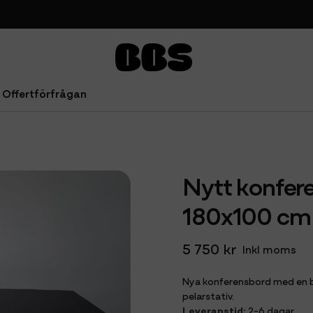
Offertförfrågan
a 180x100 cm
Nytt konfere
180x100 cm
5 750 kr
Inkl moms
Nya konferensbord med en 
pelarstativ.
Leveranstid:
2-6 dagar.