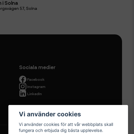
 i Solna
rgsvägen 57, Solna
Sociala medier
Facebook
Instagram
LinkedIn
Vi använder cookies
Vi använder cookies för att vår webbplats skall
fungera och erbjuda dig bästa upplevelse.