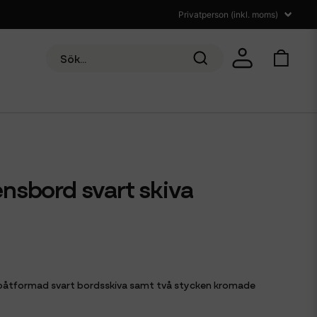
nsbord svart skiva
båtformad svart bordsskiva samt två stycken kromade