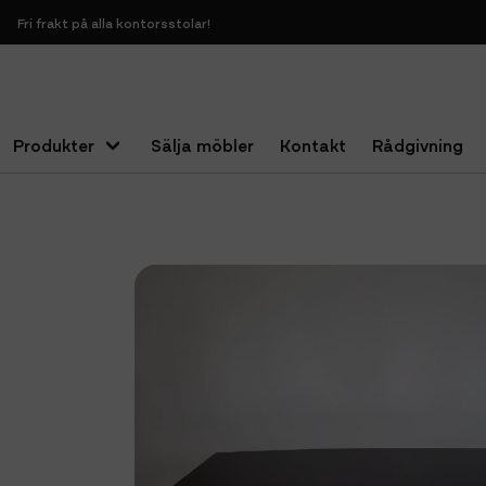
Fri frakt på alla kontorsstolar!
Produkter
Sälja möbler
Kontakt
Rådgivning
Hem
Bord
Konferensbord
Nytt konferensbord svart skiv