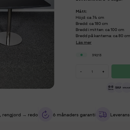
Mått:
Höjd: ca 74 cm
Bredd: ca 180 cm
Bredd i mitten: ca 100 cm
Bredd på kanterna: ca 80 c
Läs mer
39213
-
+
, rengjord → redo
6 månaders garanti
Leverans 