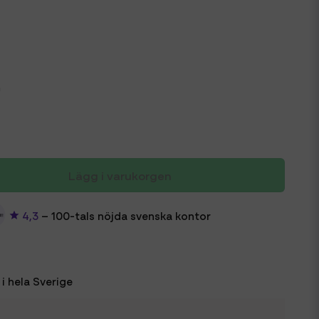
m
Lägg i varukorgen
4,3
– 100-tals nöjda svenska kontor
i hela Sverige