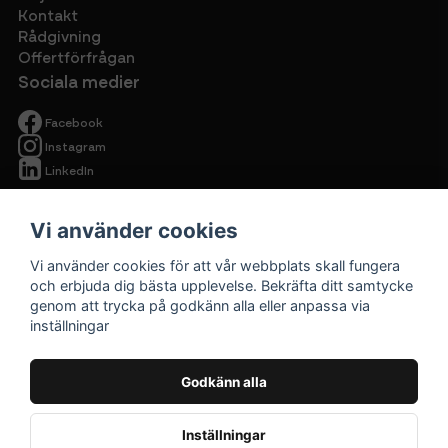
Kontakt
Rådgivning
Offertförfrågan
Sociala medier
Facebook
Instagram
LinkedIn
Vi använder cookies
Vi använder cookies för att vår webbplats skall fungera
och erbjuda dig bästa upplevelse. Bekräfta ditt samtycke
genom att trycka på godkänn alla eller anpassa via
Begagnade
inställningar
kontorsmöbler
Cirkulärt ska
Godkänn alla
vara prisvärt.
Inställningar