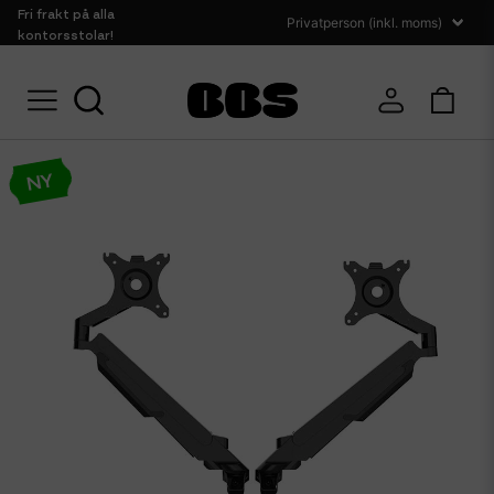
Fri frakt på alla
kontorsstolar!
Hem
Kontorstillbehör
Monitorarm
Monitorarm Flow Svart för 2 skärm
NY