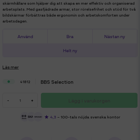
skärmhållare som hjälper dig att skapa en mer effektiv och organiserad
arbetsplats. Med gasfjädrade armar, stor rörelsefrihet och stöd för två
bildskärmar förbättras både ergonomin och arbetskomforten under
arbetsdagen.
Använd
Bra
Nästan ny
Helt ny
Läs mer
BBS Selection
41812
Lägg i varukorgen
-
+
4,3
– 100-tals nöjda svenska kontor