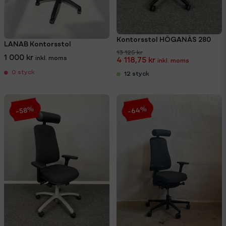
Kontorsstol HÖGANÄS 280
LANAB Kontorsstol
13 125 kr
1 000 kr
4 118,75 kr
0 styck
12 styck
-64%
-58%