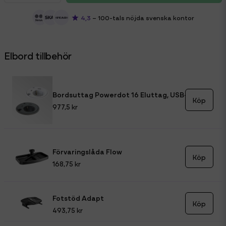
4,3
– 100-tals nöjda svenska kontor
Elbord tillbehör
Bordsuttag Powerdot 16 Eluttag, USB-A, USB-C & kabelgenomföring
Köp
977,5 kr
Förvaringslåda Flow
Köp
168,75 kr
Fotstöd Adapt
Köp
493,75 kr