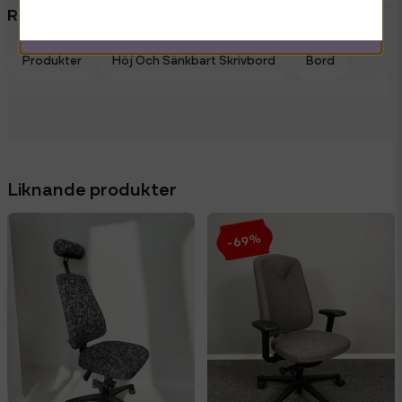
Relaterade kategorier
Produkter
Höj Och Sänkbart Skrivbord
Bord
Liknande produkter
-69%