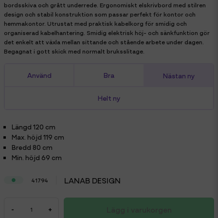
bordsskiva och grått underrede. Ergonomiskt elskrivbord med stilren
design och stabil konstruktion som passar perfekt för kontor och
hemmakontor. Utrustat med praktisk kabelkorg för smidig och
organiserad kabelhantering. Smidig elektrisk höj- och sänkfunktion gör
det enkelt att växla mellan sittande och stående arbete under dagen.
Begagnat i gott skick med normalt bruksslitage.
Använd
Bra
Nästan ny
Helt ny
Längd
120 cm
Max. höjd
119 cm
Bredd
80 cm
Min. höjd
69 cm
LANAB DESIGN
41794
Lägg i varukorgen
-
+