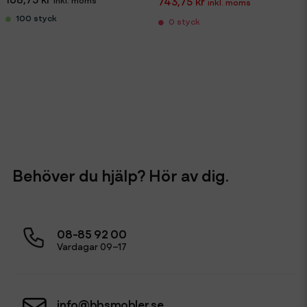
743,75 kr
100 styck
0 styck
Behöver du hjälp? Hör av dig.
08-85 92 00
Vardagar 09–17
info@bbsmobler.se