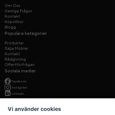
Om Oss
Vanliga Frågor
Kontakt
Köpvillkor
Blogg
Populära kategorier
Produkter
Sälja Möbler
Kontakt
Rådgivning
Offertförfrågan
Sociala medier
Facebook
Instagram
LinkedIn
Vi använder cookies