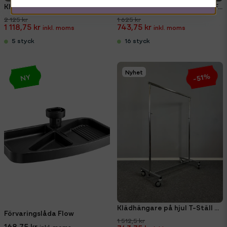
Klädhängare/textilgondel 115x148 cm
LiftLap Pc & laptop-hållare Forming Function Vit
2 125 kr
1 625 kr
1 118,75 kr
743,75 kr
5 styck
16 styck
Nyhet
-51%
NY
Klädhängare på hjul T-Ställ Compact
Förvaringslåda Flow
1 512,5 kr
168,75 kr