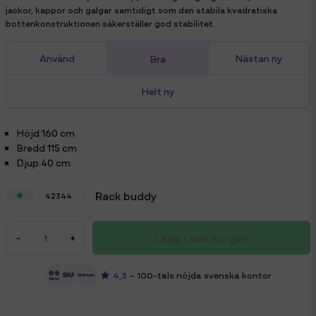
jackor, kappor och galgar samtidigt som den stabila kvadratiska
bottenkonstruktionen säkerställer god stabilitet.
Använd
Nästan ny
Bra
Helt ny
Höjd
160 cm
Bredd
115 cm
Djup
40 cm
Rack buddy
42344
Lägg i varukorgen
-
+
4,3
– 100-tals nöjda svenska kontor