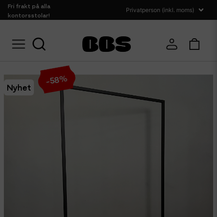
Fri frakt på alla
kontorsstolar!
Hem
Kontorstillbehör
Övrigt
Klädhängare Rack buddy 115x160cm
%
58
-
Nyhet