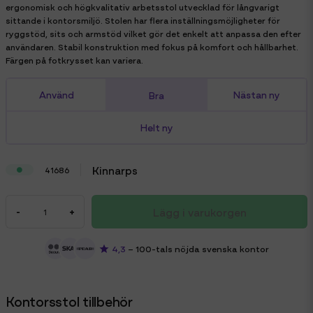
ergonomisk och högkvalitativ arbetsstol utvecklad för långvarigt
sittande i kontorsmiljö. Stolen har flera inställningsmöjligheter för
ryggstöd, sits och armstöd vilket gör det enkelt att anpassa den efter
användaren. Stabil konstruktion med fokus på komfort och hållbarhet.
Färgen på fotkrysset kan variera.
Använd
Nästan ny
Bra
Helt ny
Kinnarps
41686
Lägg i varukorgen
-
+
4,3
– 100-tals nöjda svenska kontor
Kontorsstol tillbehör