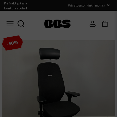
Fri frakt på alla
kontorsstolar!
Sittmöbler
Kontorsstolar
Kinnarps Kontorsstol 9000 (nya armstöd)
%
50
-