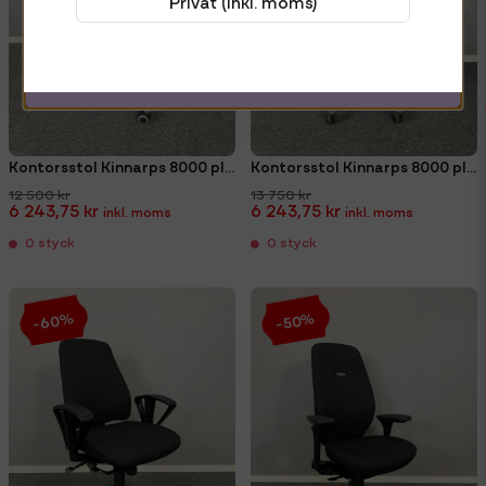
Privat (Inkl. moms)
email
Mejladress
Hämta kod
Kontorsstol Kinnarps 8000 plus (omklädd)
Kontorsstol Kinnarps 8000 plus. nackstöd & (nya armstöd)
12 500 kr
13 750 kr
6 243,75 kr
6 243,75 kr
0 styck
0 styck
-60%
-50%