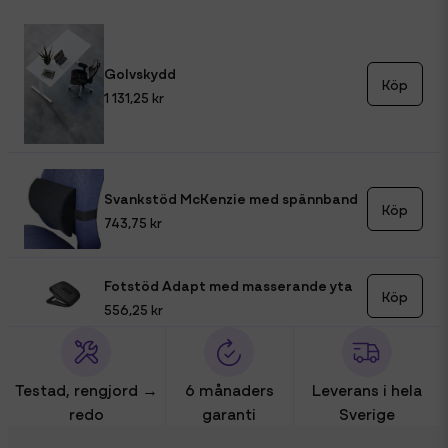
Golvskydd
Köp
1 131,25 kr
Svankstöd McKenzie med spännband
Köp
743,75 kr
Fotstöd Adapt med masserande yta
Köp
556,25 kr
Testad, rengjord →
6 månaders
Leverans i hela
redo
garanti
Sverige