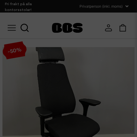
Fri frakt på alla
kontorsstolar!
Hem
Sittmöbler
Konferensstolar
Kinnarps kontorsstol 6000/8000
%
50
-