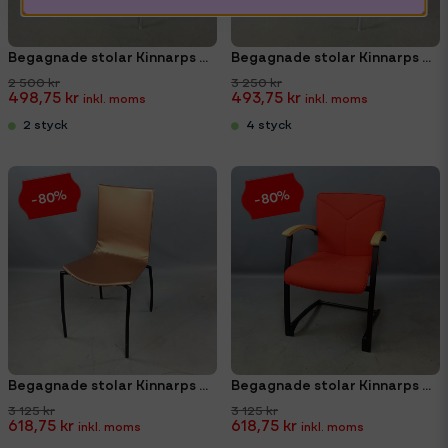
Begagnade stolar Kinnarps Yin grön
Begagnade stolar Kinnarps Yin blå
2 500 kr
3 250 kr
498,75 kr
493,75 kr
2 styck
4 styck
-80%
-80%
Begagnade stolar Kinnarps Citra
Begagnade stolar Kinnarps Arcus
3 125 kr
3 125 kr
618,75 kr
618,75 kr