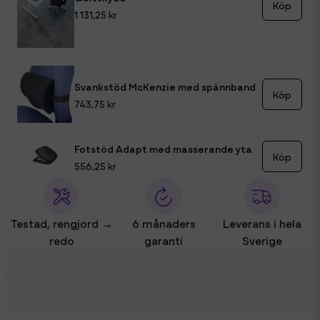
Köp
1 131,25 kr
Svankstöd McKenzie med spännband
Köp
743,75 kr
Fotstöd Adapt med masserande yta
Köp
556,25 kr
Testad, rengjord →
6 månaders
Leverans i hela
redo
garanti
Sverige