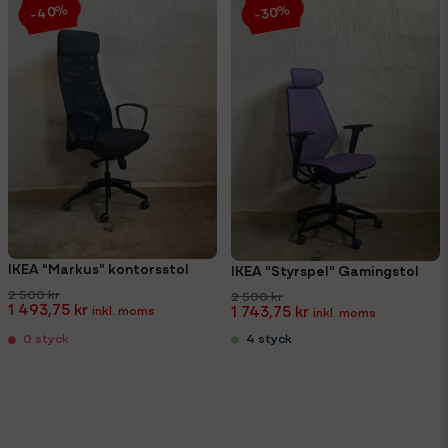
-40%
-30%
IKEA "Markus" kontorsstol
IKEA "Styrspel" Gamingstol
2 500 kr
2 500 kr
1 493,75 kr
1 743,75 kr
4 styck
0 styck