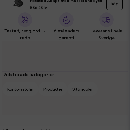
Fotstöd Adapt med masserande yta
Köp
556,25 kr
Testad, rengjord →
6 månaders
Leverans i hela
redo
garanti
Sverige
Relaterade kategorier
Kontorsstolar
Produkter
Sittmöbler