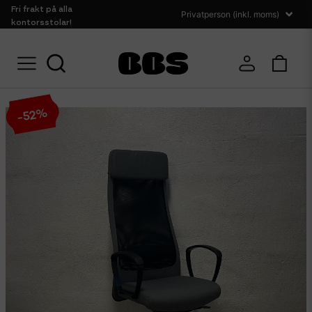
Fri frakt på alla
kontorsstolar!
Hem
Sittmöbler
Kontorsstolar
IKEA Markus
%
52
-