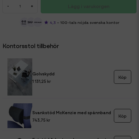
Lägg i varukorgen
-
+
4,3
– 100-tals nöjda svenska kontor
Kontorsstol tillbehör
Golvskydd
Köp
1 131,25 kr
Svankstöd McKenzie med spännband
Köp
743,75 kr