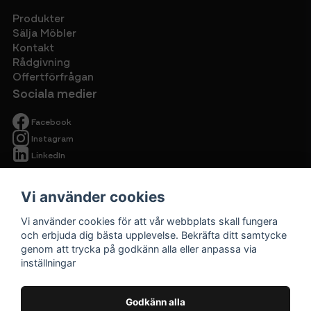
Produkter
Sälja Möbler
Kontakt
Rådgivning
Offertförfrågan
Sociala medier
Facebook
Instagram
LinkedIn
Vi använder cookies
Vi använder cookies för att vår webbplats skall fungera
och erbjuda dig bästa upplevelse. Bekräfta ditt samtycke
genom att trycka på godkänn alla eller anpassa via
Begagnade
inställningar
kontorsmöbler
Cirkulärt ska
Godkänn alla
vara prisvärt.