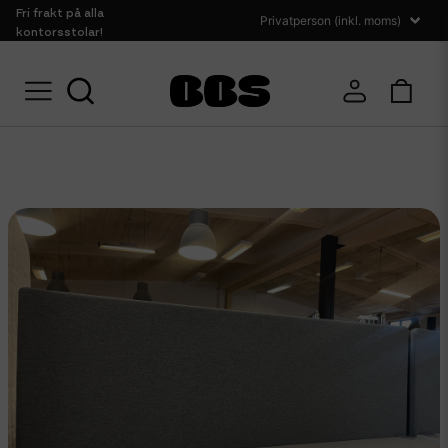
Fri frakt på alla
kontorsstolar!
Hem
Ljudabsorbenter
Bordsskärmar
GÖTESSONS Bordsskärm 140c