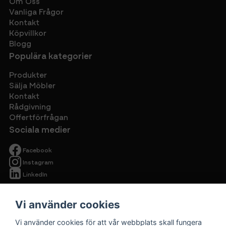
Om Oss
Vanliga Frågor
Kontakt
Köpvillkor
Blogg
Populära kategorier
Produkter
Sälja Möbler
Kontakt
Rådgivning
Offertförfrågan
Sociala medier
Facebook
Instagram
LinkedIn
Vi använder cookies
Vi använder cookies för att vår webbplats skall fungera