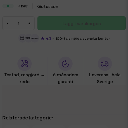
Götesson
41597
Lägg i varukorgen
-
+
4,3
– 100-tals nöjda svenska kontor
Testad, rengjord →
6 månaders
Leverans i hela
redo
garanti
Sverige
Relaterade kategorier