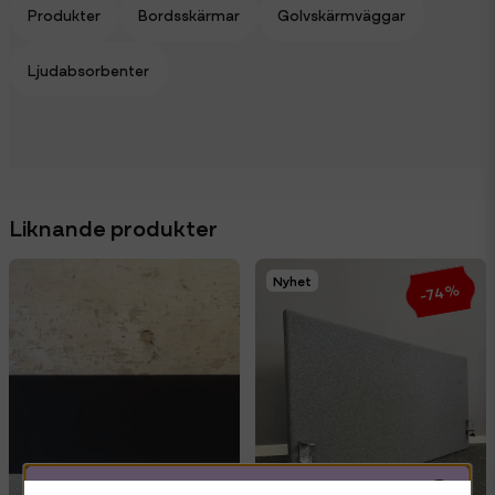
Produkter
Bordsskärmar
Golvskärmväggar
Ljudabsorbenter
Liknande produkter
Nyhet
-74%