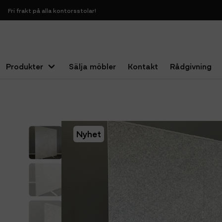
Fri frakt på alla kontorsstolar!
Produkter
Sälja möbler
Kontakt
Rådgivning
Hem
Ljudabsorbenter
Golvskärmväggar
Golvskärm IKEA
Nyhet