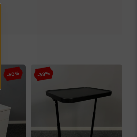
-50%
-38%