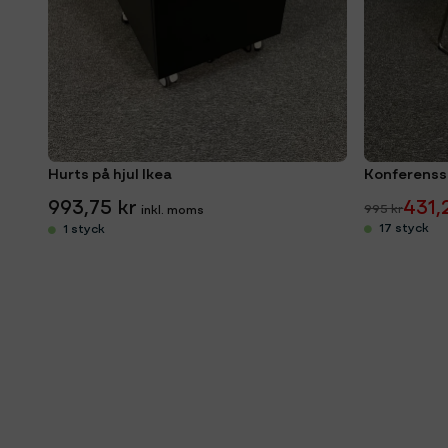
Hurts på hjul Ikea
Konferenss
993,75 kr
431,
995 kr
17 styck
1 styck