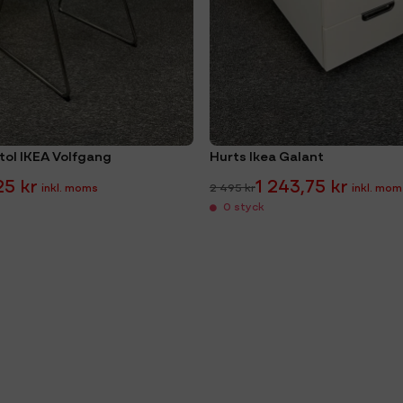
tol IKEA Volfgang
Hurts Ikea Galant
25 kr
1 243,75 kr
2 495 kr
0 styck