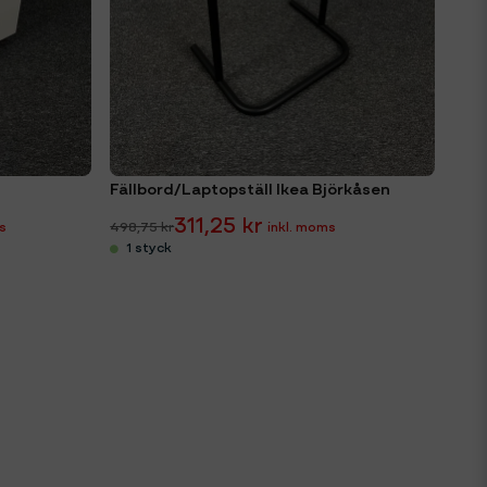
Fällbord/Laptopställ Ikea Björkåsen
311,25 kr
498,75 kr
1 styck