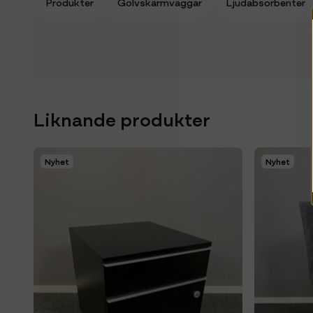
Produkter
Golvskärmväggar
Ljudabsorbenter
Liknande produkter
Nyhet
Nyhet