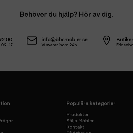
Behöver du hjälp? Hör av dig.
92 00
info@bbsmobler.se
Butiken
 09–17
Vi svarar inom 24h
Fridenbo
tion
Populära kategorier
Produkter
Frågor
Sälja Möbler
Kontakt
or
Rådgivning