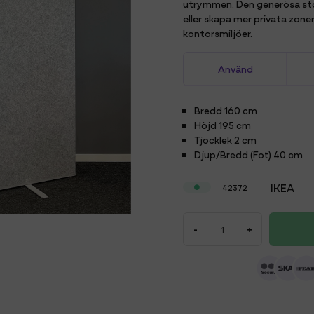
utrymmen. Den generösa stor
eller skapa mer privata zoner
kontorsmiljöer.
Använd
Bredd
160 cm
Höjd
195 cm
Tjocklek
2 cm
Djup/Bredd (Fot)
40 cm
IKEA
42372
-
+