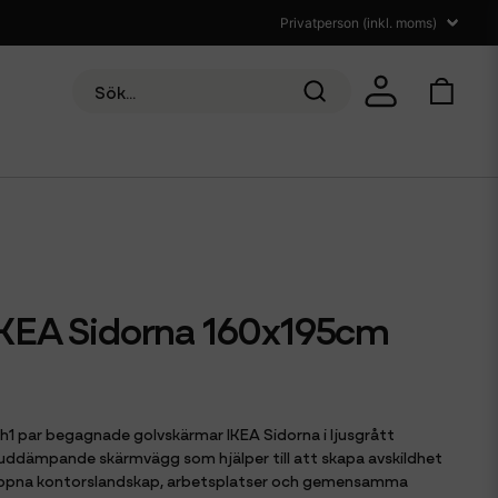
KEA Sidorna 160x195cm
och1 par begagnade golvskärmar IKEA Sidorna i ljusgrått
ljuddämpande skärmvägg som hjälper till att skapa avskildhet
 öppna kontorslandskap, arbetsplatser och gemensamma