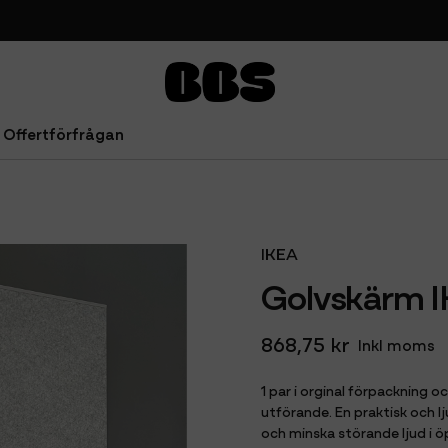
Offertförfrågan
 Sidorna 160x195cm
IKEA
Golvskärm I
868,75 kr
Inkl moms
1 par i orginal förpackning 
utförande. En praktisk och 
och minska störande ljud i