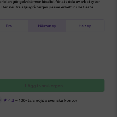
leken gör golvskärmen idealisk för att dela av arbetsytor
. Den neutrala ljusgrå färgen passar enkelt in i de flesta
Nästan ny
Bra
Helt ny
Lägg i varukorgen
4,3
– 100-tals nöjda svenska kontor