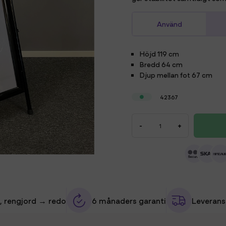
Använd
Höjd
119 cm
Bredd
64 cm
Djup mellan fot
67 cm
42367
-
+
, rengjord → redo
6 månaders garanti
Leverans 