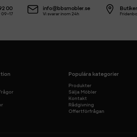
92 00
info@bbsmobler.se
Butiken
 09–17
Vi svarar inom 24h
Fridenbo
tion
Populära kategorier
Produkter
Frågor
Sälja Möbler
Kontakt
or
Rådgivning
Offertförfrågan