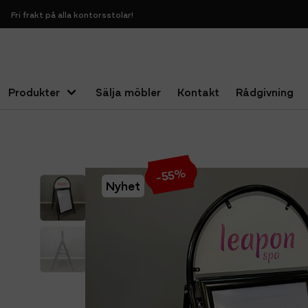
Fri frakt på alla kontorsstolar!
Produkter
Sälja möbler
Kontakt
Rådgivning
Hem
Kontorstillbehör
Övrigt
Gatupratare reklamskylt
%
55
-
Nyhet