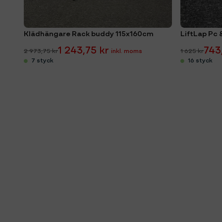
Klädhängare Rack buddy 115x160cm
1 243,75 kr
743
2 973,75 kr
1 625 kr
7 styck
16 styck