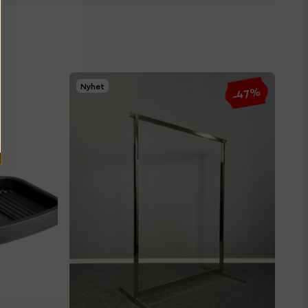
Nyhet
-47%