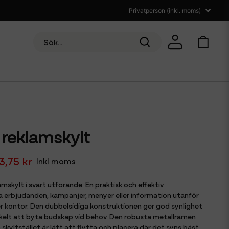
 reklamskylt
3,75 kr
Inkl moms
skylt i svart utförande. En praktisk och effektiv
ra erbjudanden, kampanjer, menyer eller information utanför
ler kontor. Den dubbelsidiga konstruktionen ger god synlighet
enkelt att byta budskap vid behov. Den robusta metallramen
skyltstället är lätt att flytta och placera där det syns bäst.