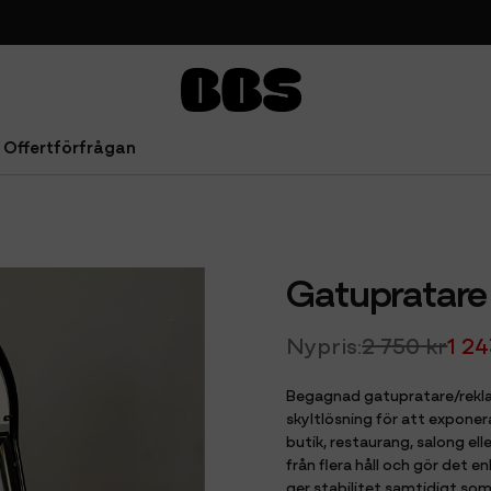
Offertförfrågan
Gatupratare
2 750 kr
1 24
Begagnad gatupratare/reklam
skyltlösning för att expone
butik, restaurang, salong el
från flera håll och gör det 
ger stabilitet samtidigt som 