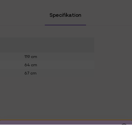
Specifikation
119 cm
64 cm
67 cm