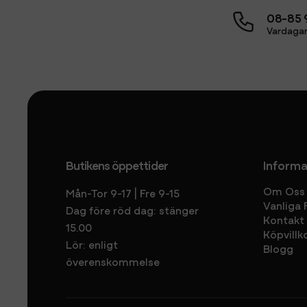
08-85 
Vardagar
Butikens öppettider
Informa
Om Oss
Mån-Tor 9-17 | Fre 9-15
Vanliga 
Dag före röd dag: stänger
Kontakt
15.00
Köpvillk
Lör: enligt
Blogg
överenskommelse