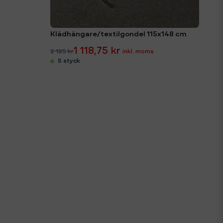
Klädhängare/textilgondel 115x148 cm
1 118,75 kr
2 125 kr
5 styck