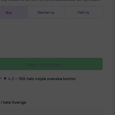
Bra
Nästan ny
Helt ny
Lägg i varukorgen
4,3
– 100-tals nöjda svenska kontor
i hela Sverige