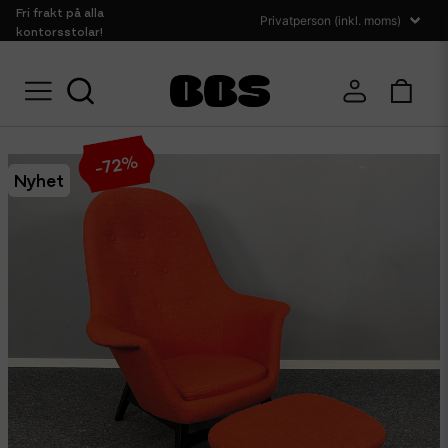
Fri frakt på alla
kontorsstolar!
Hem
Sittmöbler
Fåtöljer
Fåtölj och fotpall IKEA Benarp
%
72
-
Nyhet