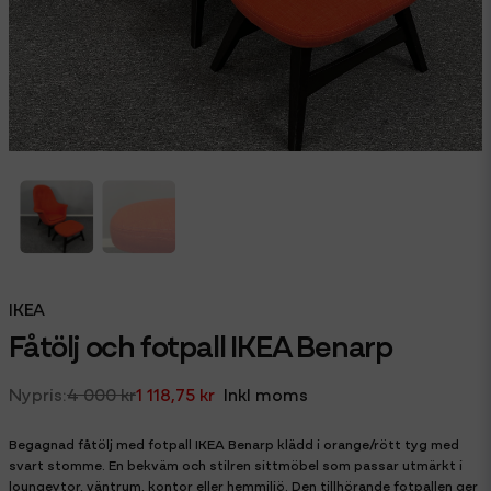
IKEA
Fåtölj och fotpall IKEA Benarp
4 000 kr
1 118,75 kr
Inkl moms
Begagnad fåtölj med fotpall IKEA Benarp klädd i orange/rött tyg med
svart stomme. En bekväm och stilren sittmöbel som passar utmärkt i
loungeytor, väntrum, kontor eller hemmiljö. Den tillhörande fotpallen ger