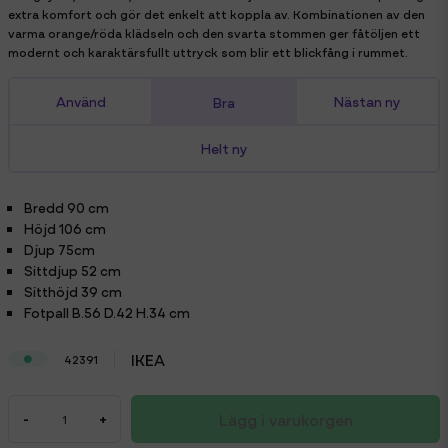
extra komfort och gör det enkelt att koppla av. Kombinationen av den
varma orange/röda klädseln och den svarta stommen ger fåtöljen ett
modernt och karaktärsfullt uttryck som blir ett blickfång i rummet.
Använd
Nästan ny
Bra
Helt ny
Bredd
90 cm
Höjd
106 cm
Djup
75cm
Sittdjup
52 cm
Sitthöjd
39 cm
Fotpall
B.56 D.42 H.34 cm
IKEA
42391
Lägg i varukorgen
-
+