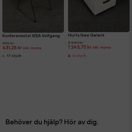
Hurts Ikea Galant
Konferensstol IKEA Volfgang
2 495 kr
995 kr
1 243,75 kr
431,25 kr
17 styck
0 styck
Behöver du hjälp? Hör av dig.