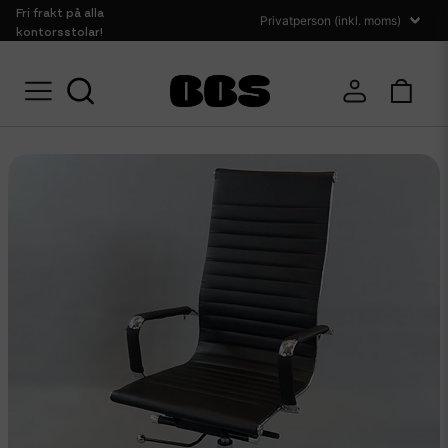
Fri frakt på alla
kontorsstolar!
Hem
Sittmöbler
Kontorsstolar
Nya arbetsstolar Chromas High Back