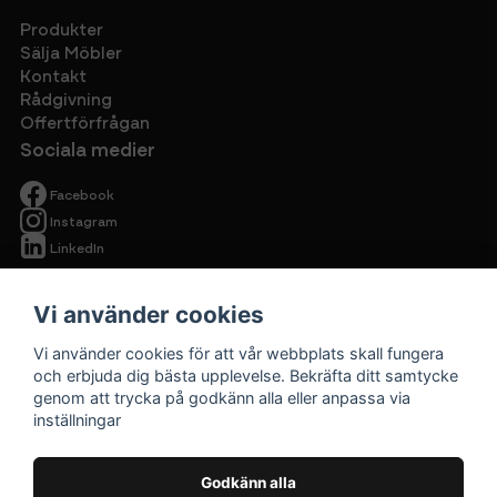
Produkter
Sälja Möbler
Kontakt
Rådgivning
Offertförfrågan
Sociala medier
Facebook
Instagram
LinkedIn
Vi använder cookies
Vi använder cookies för att vår webbplats skall fungera
och erbjuda dig bästa upplevelse. Bekräfta ditt samtycke
genom att trycka på godkänn alla eller anpassa via
Begagnade
inställningar
kontorsmöbler
Cirkulärt ska
Godkänn alla
vara prisvärt.