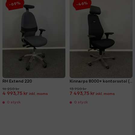
-46%
-69%
RH Extend 220
Kinnarps 8000+ kontorsstol (omklädd)
16 250 kr
13 750 kr
4 993,75 kr
7 493,75 kr
0 styck
0 styck