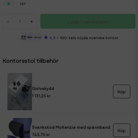
197
Lägg i varukorgen
-
+
4,3
– 100-tals nöjda svenska kontor
Kontorsstol tillbehör
Golvskydd
Köp
1 131,25 kr
Svankstöd McKenzie med spännband
Köp
743,75 kr