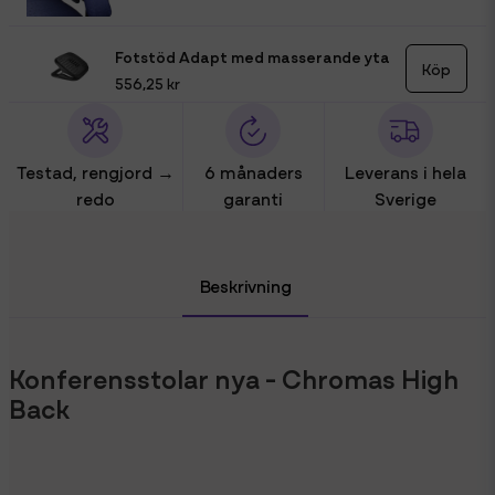
Fotstöd Adapt med masserande yta
Köp
556,25 kr
Testad, rengjord →
6 månaders
Leverans i hela
redo
garanti
Sverige
Beskrivning
Konferensstolar nya - Chromas High
Back