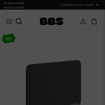
Fri frakt på alla
kontorsstolar!
em
Ljudabsorbenter
Bordsskärmar
Bordsskärm Silencio 70cm Svart
NY