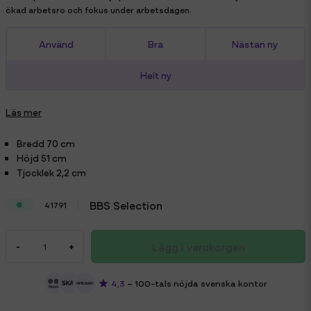
ökad arbetsro och fokus under arbetsdagen.
Använd
Bra
Nästan ny
Helt ny
Läs mer
Bredd
70 cm
Höjd
51 cm
Tjocklek
2,2 cm
BBS Selection
41791
Lägg i varukorgen
-
+
4,3
– 100-tals nöjda svenska kontor