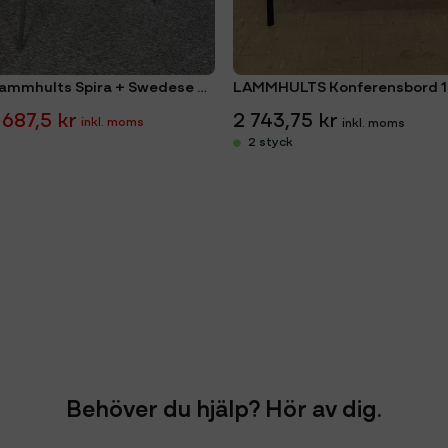
Paket 6st Lammhults Spira + Swedese Konferensbord 200x90
LAMMHULTS Konferensbord 
 687,5 kr
2 743,75 kr
2 styck
Behöver du hjälp? Hör av dig.