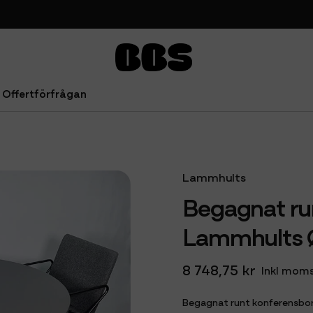
Offertförfrågan
 Lammhults Ø120 cm med 4 st stolar
Lammhults
Begagnat ru
Lammhults Ø
8 748,75 kr
Inkl mom
Begagnat runt konferensbor