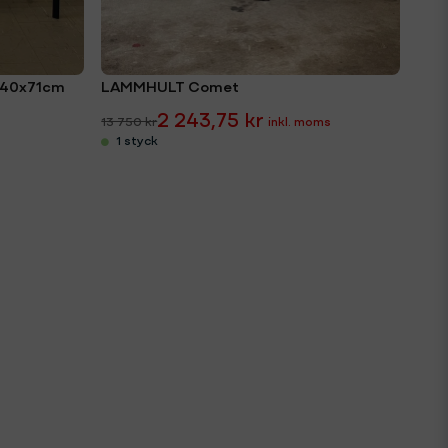
140x71cm
LAMMHULT Comet
2 243,75 kr
13 750 kr
1 styck