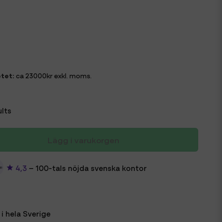
tet:
ca 23000kr exkl. moms.
lts
Lägg i varukorgen
4,3
– 100-tals nöjda svenska kontor
i hela Sverige