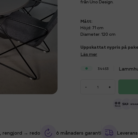
från Uno Design.
Mått:
Höjd: 71 cm
Diameter: 120 cm
Uppskattat nypris på pake
Läs mer
Lammhu
34453
-
+
, rengjord → redo
6 månaders garanti
Leverans 