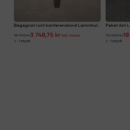
Begagnat runt konferensbord Lammhults Ø120 cm
3 748,75 kr
18
18 750 kr
75 000 kr
1 styck
1 styck