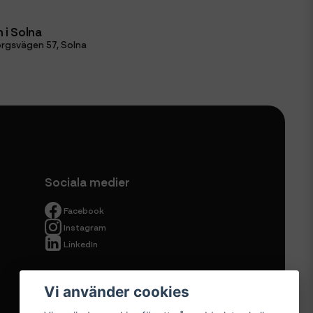
 i Solna
rgsvägen 57, Solna
Sociala medier
Facebook
Instagram
LinkedIn
Vi använder cookies