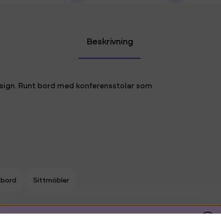
Beskrivning
sign. Runt bord med konferensstolar som
sbord
Sittmöbler