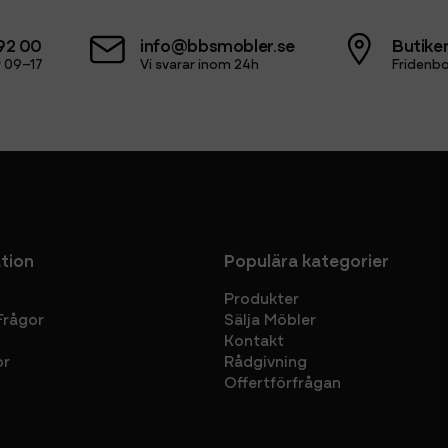
92 00
info@bbsmobler.se
Butiken
 09–17
Vi svarar inom 24h
Fridenbo
tion
Populära kategorier
Produkter
Frågor
Sälja Möbler
Kontakt
or
Rådgivning
Offertförfrågan