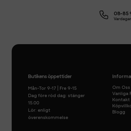
08-85 
Vardagar
Butikens öppettider
Informa
Om Oss
Mån-Tor 9-17 | Fre 9-15
Vanliga 
Dag före röd dag: stänger
Kontakt
15.00
Köpvillk
Lör: enligt
Blogg
överenskommelse