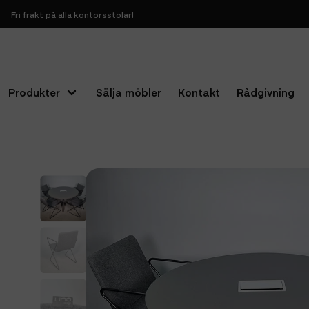
Fri frakt på alla kontorsstolar!
Produkter
Sälja möbler
Kontakt
Rådgivning
Hem
Bord
Konferensbord
Begagnat runt konferensbord