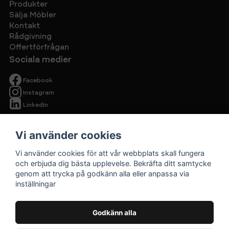
Produkter
Sälja Möbler
Kontakt
Rådgivning
Offertförfrågan
Sociala medier
Facebook
Instagram
LinkedIn
Vi använder cookies
Vi använder cookies för att vår webbplats skall fungera
och erbjuda dig bästa upplevelse. Bekräfta ditt samtycke
genom att trycka på godkänn alla eller anpassa via
Begagnade
inställningar
kontorsmöbler
Cirkulärt ska
Godkänn alla
vara prisvärt.