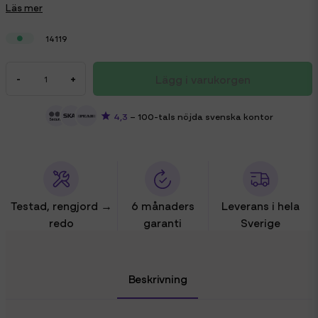
Läs mer
14119
Lägg i varukorgen
-
+
4,3
– 100-tals nöjda svenska kontor
Testad, rengjord →
6 månaders
Leverans i hela
redo
garanti
Sverige
Beskrivning