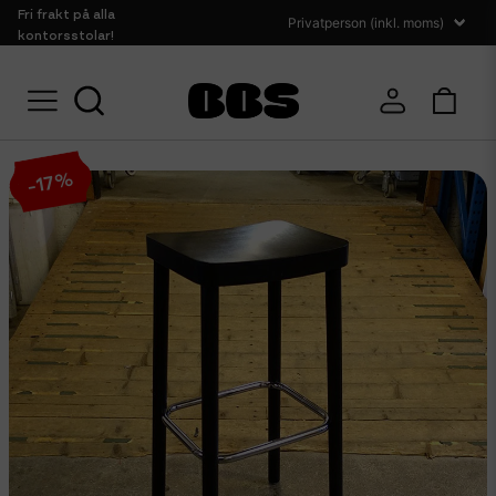
Fri frakt på alla
kontorsstolar!
Hem
Sittmöbler
Barstolar
Begagnade barpallar Hoop
%
17
-