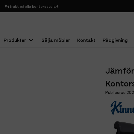
Fri frakt på alla kontorsstolar!
Produkter
Sälja möbler
Kontakt
Rådgivning
Hem
Blogg
Jämförelse av RH och Kinnarps: Vilken Kontorsst
Jämföre
Kontors
Publicerad 20