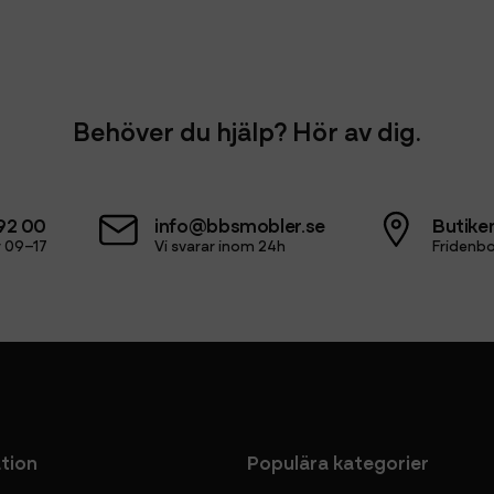
Behöver du hjälp? Hör av dig.
92 00
info@bbsmobler.se
Butiken
 09–17
Vi svarar inom 24h
Fridenbo
tion
Populära kategorier