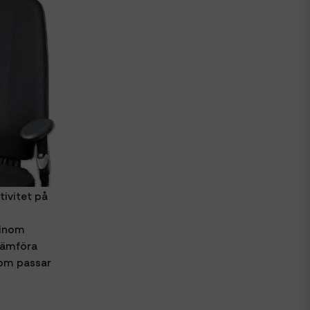
tivitet på
 inom
 jämföra
som passar