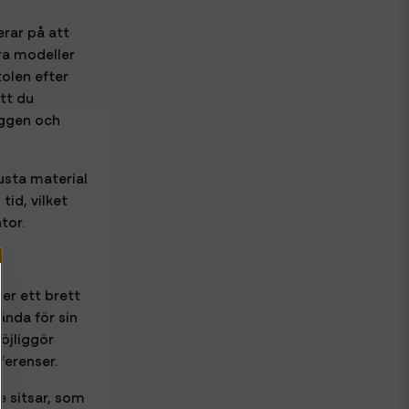
rar på att
ra modeller
tolen efter
tt du
yggen och
usta material
tid, vilket
tor.
er ett brett
ända för sin
öjliggör
ferenser.
 sitsar, som