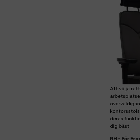
Att välja rä
arbetsplatse
överväldiga
kontorsstols
deras funkti
dig bäst.
RH - För Erg