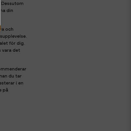
s. Dessutom
cha din
iva och
supplevelse.
et för dig.
s vara det
ekommenderar
nan du tar
esterar i en
e på