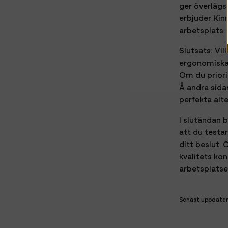
ger överlägs
erbjuder Kin
arbetsplats 
Slutsats: Vi
ergonomiska 
Om du priori
Å andra sida
perfekta alte
I slutändan 
att du testa
ditt beslut. 
kvalitets ko
arbetsplatse
Senast uppdater