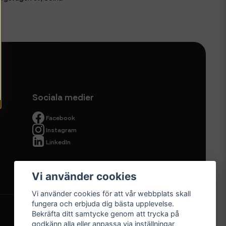
Sociala medier
Facebook
Instagram
LinkedIn
Vi använder cookies
Vi använder cookies för att vår webbplats skall
fungera och erbjuda dig bästa upplevelse.
Bekräfta ditt samtycke genom att trycka på
godkänn alla eller anpassa via inställningar