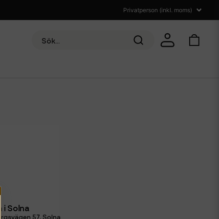
 i Solna
rgsvägen 57, Solna