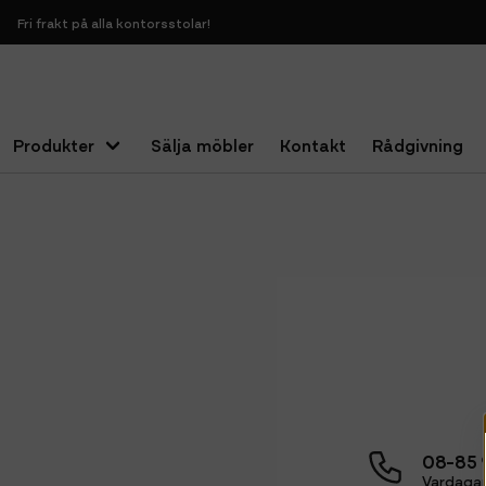
Fri frakt på alla kontorsstolar!
Produkter
Sälja möbler
Kontakt
Rådgivning
Hem
Blogg
08-85 
Vardagar