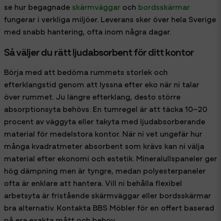
se hur begagnade
skärmväggar
och
bordsskärmar
fungerar i verkliga miljöer. Leverans sker över hela Sverige
med snabb hantering, ofta inom några dagar.
Så väljer du rätt ljudabsorbent för ditt kontor
Börja med att bedöma rummets storlek och
efterklangstid genom att lyssna efter eko när ni talar
över rummet. Ju längre efterklang, desto större
absorptionsyta behövs. En tumregel är att täcka 10–20
procent av väggyta eller takyta med ljudabsorberande
material för medelstora kontor. När ni vet ungefär hur
många kvadratmeter absorbent som krävs kan ni välja
material efter ekonomi och estetik. Mineralullspaneler ger
hög dämpning men är tyngre, medan polyesterpaneler
ofta är enklare att hantera. Vill ni behålla flexibel
arbetsyta är fristående skärmväggar eller bordsskärmar
bra alternativ. Kontakta BBS Möbler för en offert baserad
på era exakta mått och behov.