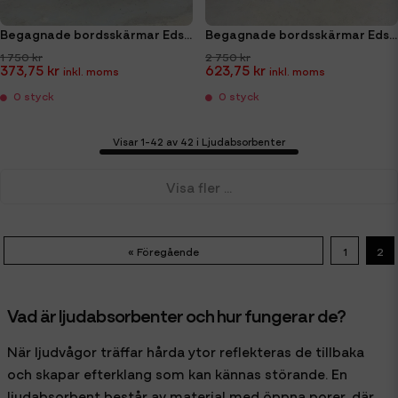
Begagnade bordsskärmar Edsbyn 80 cm
Begagnade bordsskärmar Edsbyn 160 cm
1 750 kr
2 750 kr
373,75 kr
623,75 kr
0 styck
0 styck
Visar 1-42 av 42 i Ljudabsorbenter
Visa fler ...
« Föregående
1
2
Vad är ljudabsorbenter och hur fungerar de?
När ljudvågor träffar hårda ytor reflekteras de tillbaka
och skapar efterklang som kan kännas störande. En
ljudabsorbent består av material med öppna porer, där