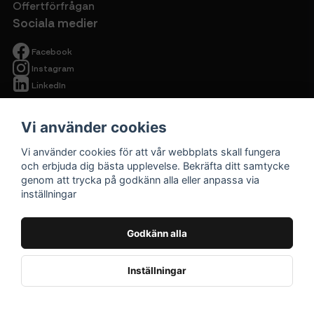
Offertförfrågan
Sociala medier
Facebook
Instagram
LinkedIn
Vi använder cookies
Vi använder cookies för att vår webbplats skall fungera
och erbjuda dig bästa upplevelse. Bekräfta ditt samtycke
genom att trycka på godkänn alla eller anpassa via
Begagnade
inställningar
kontorsmöbler
Cirkulärt ska
Godkänn alla
vara prisvärt.
Inställningar