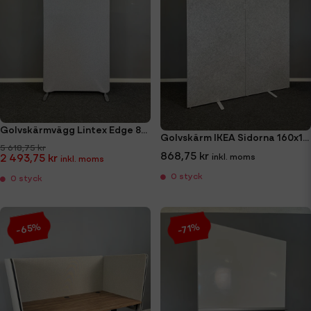
Golvskärmvägg Lintex Edge 80x180cm
Golvskärm IKEA Sidorna 160x195cm
5 618,75 kr
868,75 kr
2 493,75 kr
0 styck
0 styck
-65%
-71%