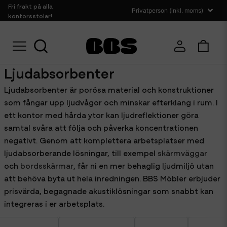
Fri frakt på alla
kontorsstolar!
Hem
Ljudabsorbenter
Ljudabsorbenter
Ljudabsorbenter är porösa material och konstruktioner
som fångar upp ljudvågor och minskar efterklang i rum. I
ett kontor med hårda ytor kan ljudreflektioner göra
samtal svåra att följa och påverka koncentrationen
negativt. Genom att komplettera arbetsplatser med
ljudabsorberande lösningar, till exempel
skärmväggar
och
bordsskärmar
, får ni en mer behaglig ljudmiljö utan
att behöva byta ut hela inredningen. BBS Möbler erbjuder
prisvärda, begagnade akustiklösningar som snabbt kan
integreras i er arbetsplats.