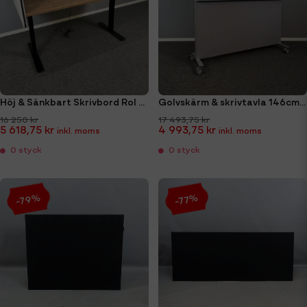
Höj & Sänkbart Skrivbord Rol Ergo 140cm med Bordsskärmar Lintex Edge
Golvskärm & skrivtavla 146cm Abstracta Alumi Kombi
16 250 kr
17 493,75 kr
5 618,75 kr
4 993,75 kr
0 styck
0 styck
-79%
-77%