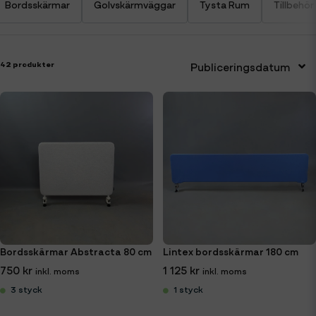
Bordsskärmar
Golvskärmväggar
Tysta Rum
Tillbehör
42 produkter
Publiceringsdatum
Bordsskärmar Abstracta 80 cm
Lintex bordsskärmar 180 cm
750 kr
1 125 kr
3 styck
1 styck