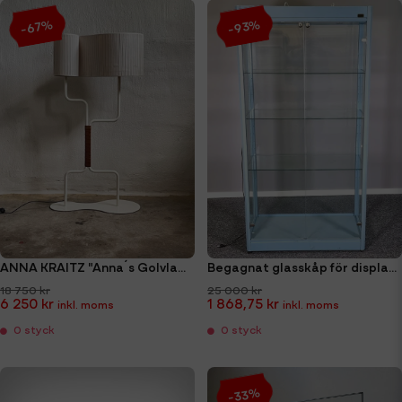
-67%
-93%
ANNA KRAITZ "Anna´s Golvlampa"
Begagnat glasskåp för display Abstracta Opera
18 750 kr
25 000 kr
6 250 kr
1 868,75 kr
0 styck
0 styck
-33%