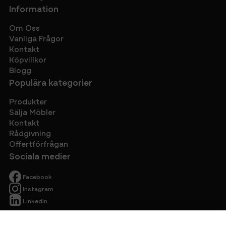
Information
Om Oss
Vanliga Frågor
Kontakt
Köpvillkor
Blogg
Populära kategorier
Produkter
Sälja Möbler
Kontakt
Rådgivning
Offertförfrågan
Sociala medier
Facebook
Instagram
LinkedIn