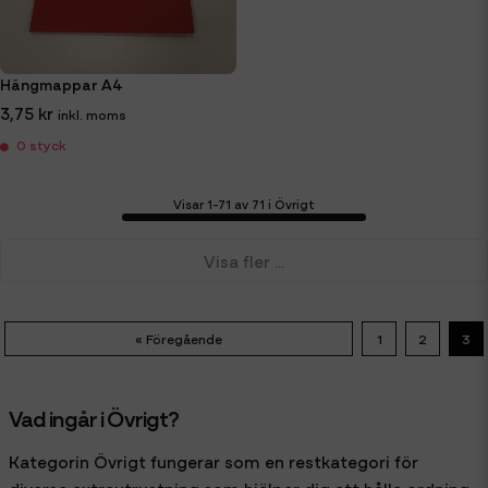
Hängmappar A4
3,75 kr
0 styck
Visar 1-71 av 71 i Övrigt
Visa fler ...
« Föregående
1
2
3
Vad ingår i Övrigt?
Kategorin Övrigt fungerar som en restkategori för