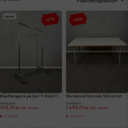
Publiceringsdatum
Nyhet
-70%
-51%
Klädhängare på hjul T-Ställ Compact
Skrivbord Horreds 160 cm vit
1 512,5 kr
5 000 kr
743,75 kr
1 493,75 kr
0 styck
0 styck