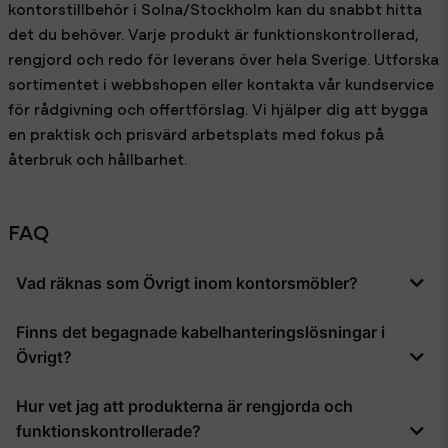
kontorstillbehör i Solna/Stockholm kan du snabbt hitta
det du behöver. Varje produkt är funktionskontrollerad,
rengjord och redo för leverans över hela Sverige. Utforska
sortimentet i webbshopen eller kontakta vår kundservice
för rådgivning och offertförslag. Vi hjälper dig att bygga
en praktisk och prisvärd arbetsplats med fokus på
återbruk och hållbarhet.
FAQ
Vad räknas som Övrigt inom kontorsmöbler?
Under Övrigt samlar vi alla de tillbehör och kringprodukter
Finns det begagnade kabelhanteringslösningar i
som inte passar under skrivbord, kontorsstolar eller
Övrigt?
förvaring. Det kan vara allt från kabelhantering och ståmattor
till monitorarmar och eluttagstavlor.
Ja, vi erbjuder flera typer av kabelrännor och klämmor som är
Hur vet jag att produkterna är rengjorda och
rengjorda och testade för att hålla kablar på plats under
funktionskontrollerade?
bordet. De är ett prisvärt sätt att hålla arbetsytan fri från