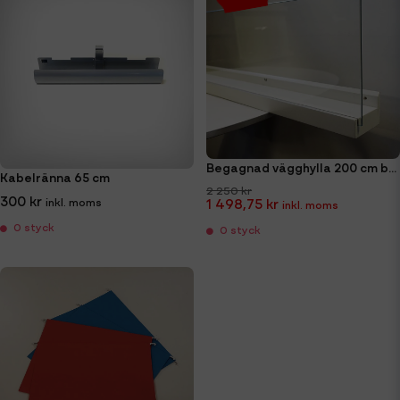
Begagnad vägghylla 200 cm bred - Karl Andersson & Söner
Kabelränna 65 cm
2 250 kr
300 kr
1 498,75 kr
0 styck
0 styck