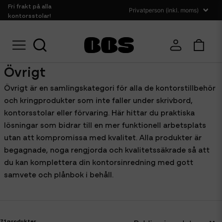
Fri frakt på alla
kontorsstolar!
Hem
Kontorstillbehör
Övrigt
Övrigt
Övrigt är en samlingskategori för alla de kontorstillbehör
och kringprodukter som inte faller under skrivbord,
kontorsstolar eller förvaring. Här hittar du praktiska
lösningar som bidrar till en mer funktionell arbetsplats
utan att kompromissa med kvalitet. Alla produkter är
begagnade, noga rengjorda och kvalitetssäkrade så att
du kan komplettera din kontorsinredning med gott
samvete och plånbok i behåll.
71 produkter