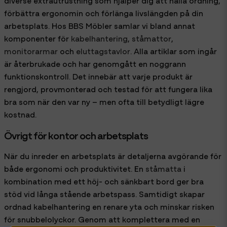
diverse extrautrustning som hjälper dig att hålla ordning,
förbättra ergonomin och förlänga livslängden på din
arbetsplats. Hos BBS Möbler samlar vi bland annat
komponenter för
kabelhantering
,
ståmattor
,
monitorarmar
och
eluttagstavlor
. Alla artiklar som ingår
är återbrukade och har genomgått en noggrann
funktionskontroll. Det innebär att varje produkt är
rengjord, provmonterad och testad för att fungera lika
bra som när den var ny – men ofta till betydligt lägre
kostnad.
Övrigt för kontor och arbetsplats
När du inreder en arbetsplats är detaljerna avgörande för
både ergonomi och produktivitet. En
ståmatta
i
kombination med ett höj- och sänkbart bord ger bra
stöd vid långa stående arbetspass. Samtidigt skapar
ordnad kabelhantering en renare yta och minskar risken
för snubbelolyckor. Genom att komplettera med en